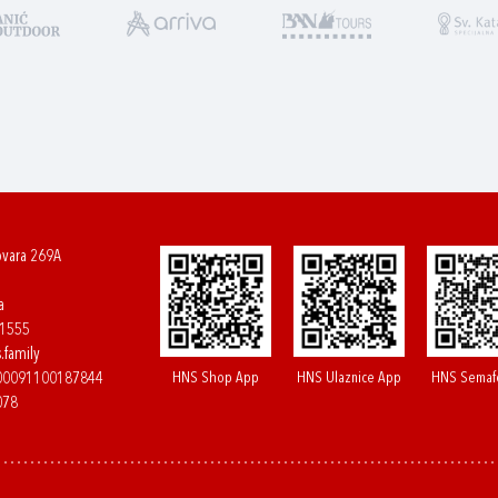
ovara 269A
a
61555
.family
HNS Shop App
HNS Ulaznice App
HNS Semaf
400091100187844
078