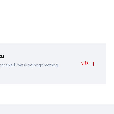
ru
VIŠE
atjecanja Hrvatskog nogometnog