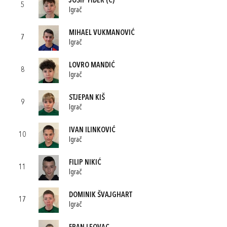
JOSIP FIDER
(C)
5
Igrač
MIHAEL VUKMANOVIĆ
7
Igrač
LOVRO MANDIĆ
8
Igrač
STJEPAN KIŠ
9
Igrač
IVAN ILINKOVIĆ
10
Igrač
FILIP NIKIĆ
11
Igrač
DOMINIK ŠVAJGHART
17
Igrač