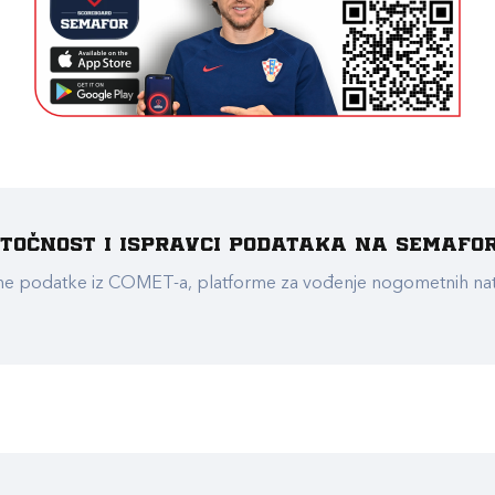
e točnost i ispravci podataka na Semafo
ualne podatke iz COMET-a, platforme za vođenje nogometnih n