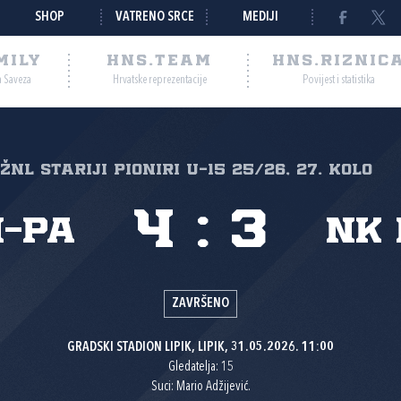
SHOP
VATRENO SRCE
MEDIJI
MILY
HNS.TEAM
HNS.RIZNIC
a Saveza
Hrvatske reprezentacije
Povijest i statistika
ŽNL STARIJI PIONIRI U-15 25/26, 27. kolo
4
:
3
i-Pa
NK 
ZAVRŠENO
GRADSKI STADION LIPIK, LIPIK, 31.05.2026. 11:00
Gledatelja: 15
Suci: Mario Adžijević.