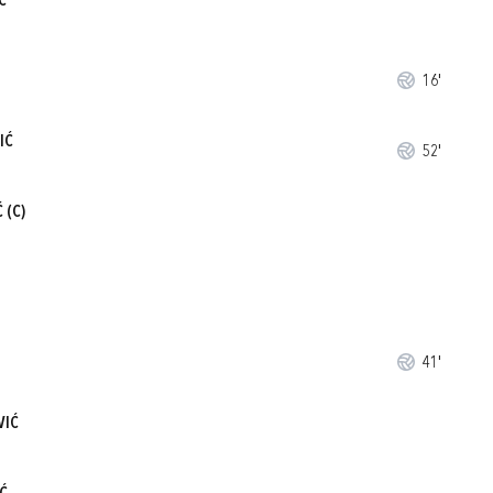
Ć
16'
IĆ
52'
Ć
(C)
41'
VIĆ