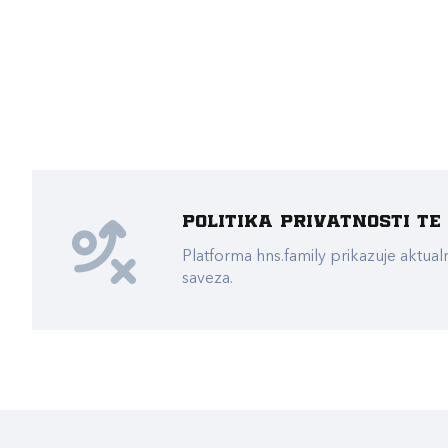
Politika privatnosti t
Platforma hns.family prikazuje akt
saveza.