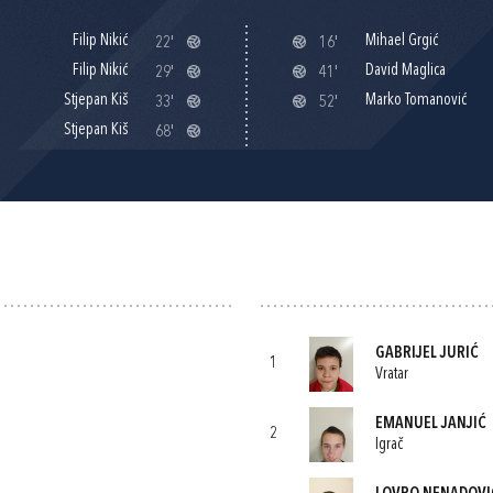
Filip Nikić
Mihael Grgić
22'
16'
Filip Nikić
David Maglica
29'
41'
Stjepan Kiš
Marko Tomanović
33'
52'
Stjepan Kiš
68'
GABRIJEL JURIĆ
1
Vratar
EMANUEL JANJIĆ
2
Igrač