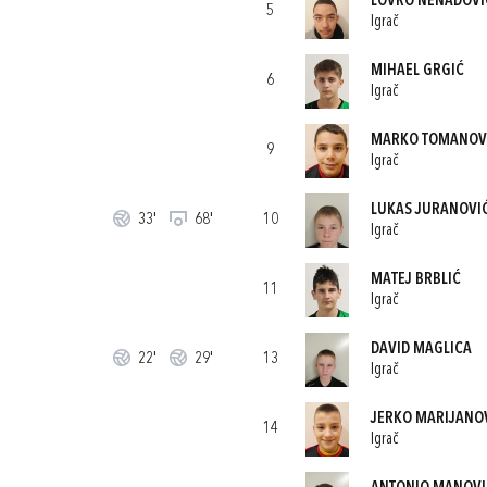
LOVRO NENADOVI
5
Igrač
MIHAEL GRGIĆ
6
Igrač
MARKO TOMANOV
9
Igrač
LUKAS JURANOVI
33'
68'
10
Igrač
MATEJ BRBLIĆ
11
Igrač
DAVID MAGLICA
22'
29'
13
Igrač
JERKO MARIJANO
14
Igrač