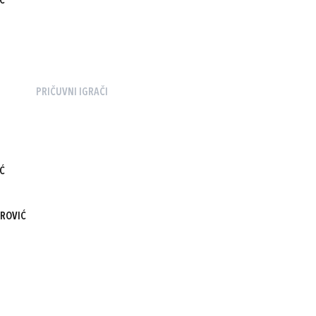
Ć
PRIČUVNI IGRAČI
Ć
ROVIĆ