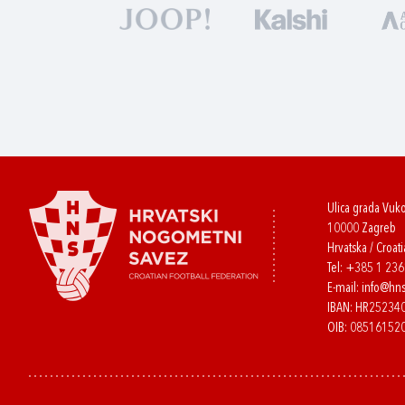
Ulica grada Vuk
10000 Zagreb
Hrvatska / Croati
Tel:
+385 1 23
E-mail:
info@hns
IBAN: HR2523
OIB: 08516152