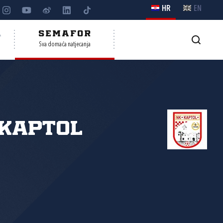
HR
EN
A
SEMAFOR
Sva domaća natjecanja
Kaptol