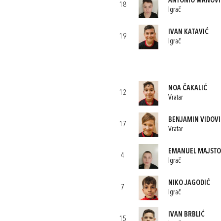
ANTONIO MANOVI
18
Igrač
IVAN KATAVIĆ
19
Igrač
NOA ČAKALIĆ
12
Vratar
BENJAMIN VIDOVI
17
Vratar
EMANUEL MAJSTO
4
Igrač
NIKO JAGODIĆ
7
Igrač
IVAN BRBLIĆ
15