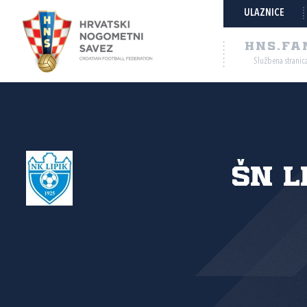
ULAZNICE
HNS.FA
Službena stranic
ŠN L