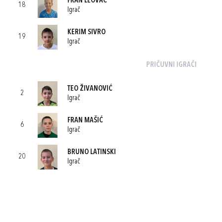
FRAN LEOVAC
18
Igrač
KERIM SIVRO
19
Igrač
PRIČUVNI IGRAČI
TEO ŽIVANOVIĆ
2
Igrač
FRAN MAŠIĆ
6
Igrač
BRUNO LATINSKI
20
Igrač