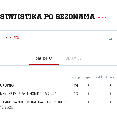
Statistika po sezonama
2025/26
STATISTIKA
UTAKMICE
Nastupi
Pogotci
Žuti k.
Crveni k.
UKUPNO
24
0
0
0
MŽNL SB-PŽ - STARIJI PIONIRI U-15 25/26
13
0
0
0
ŽUPANIJSKA NOGOMETNA LIGA STARIJI PIONIRI U-
11
0
0
0
15 25/26