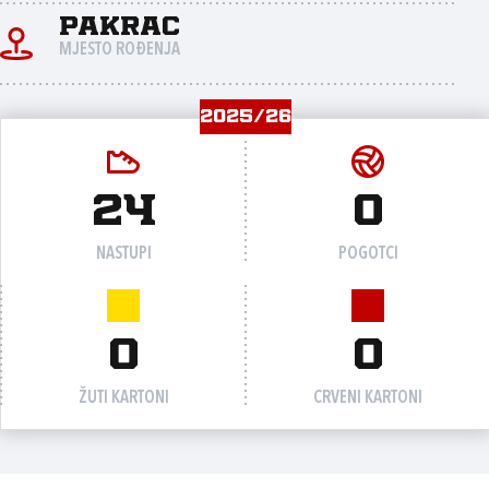
Pakrac
MJESTO ROĐENJA
2025/26
24
0
NASTUPI
POGOTCI
0
0
ŽUTI KARTONI
CRVENI KARTONI