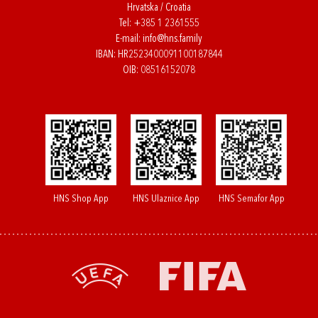
Hrvatska / Croatia
Tel:
+385 1 2361555
E-mail:
info@hns.family
IBAN: HR2523400091100187844
OIB: 08516152078
HNS Shop App
HNS Ulaznice App
HNS Semafor App