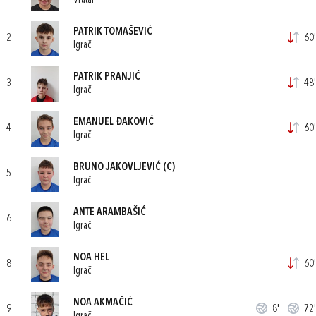
Vratar
PATRIK TOMAŠEVIĆ
2
60'
Igrač
PATRIK PRANJIĆ
3
48'
Igrač
EMANUEL ĐAKOVIĆ
4
60'
Igrač
BRUNO JAKOVLJEVIĆ
(C)
5
Igrač
ANTE ARAMBAŠIĆ
6
Igrač
NOA HEL
8
60'
Igrač
NOA AKMAČIĆ
9
8'
72'