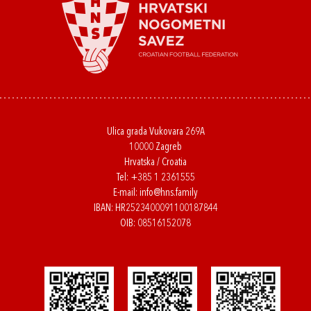
Ulica grada Vukovara 269A
10000 Zagreb
Hrvatska / Croatia
Tel:
+385 1 2361555
E-mail:
info@hns.family
IBAN: HR2523400091100187844
OIB: 08516152078