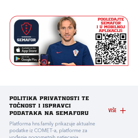
Politika privatnosti te
točnost i ispravci
VIŠE
podataka na Semaforu
Platforma hns.family prikazuje aktualne
podatke iz COMET-a, platforme za
vođenje nogometnih natjecanja