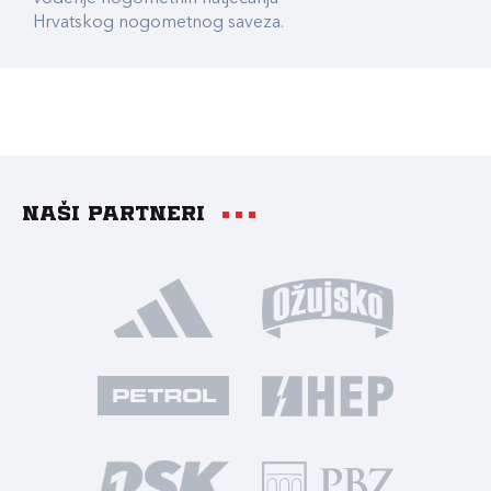
Hrvatskog nogometnog saveza.
Naši partneri