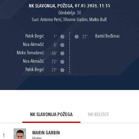
NK SLAVONIJA, POŽEGA, 07.03.2026. 11:15
Gledatelja: 30
Suci: Antonio Perić, Tihomir Garbin, Matko Bulf.
Patrik Begić
Bartol Bočkinac
1'
21'
Noa Akmačić
8'
Mirko Tomašević
68'
Noa Akmačić
72'
Patrik Begić
77'
NK SLAVONIJA POŽEGA
NK BELIŠĆE
MARIN GARBIN
1