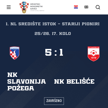
1. NL Središte Istok - Stariji pioniri
25/26, 17. kolo
5
:
1
NK
Slavonija
NK Belišće
Požega
ZAVRŠENO