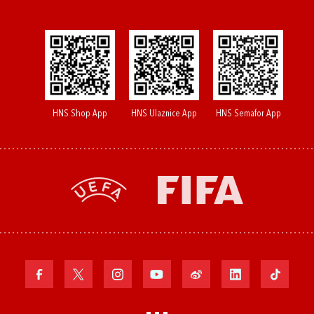
HNS Shop App
HNS Ulaznice App
HNS Semafor App