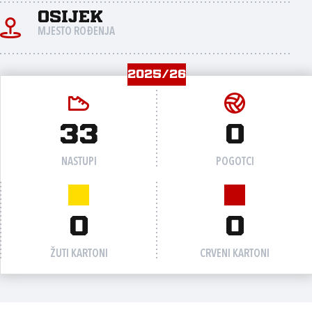
Osijek
MJESTO ROĐENJA
2025/26
33
0
NASTUPI
POGOTCI
0
0
ŽUTI KARTONI
CRVENI KARTONI