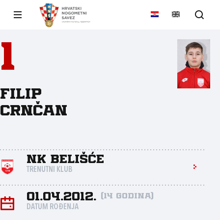
1
Filip
Crnčan
NK Belišće
TRENUTNI KLUB
01.04.2012.
(14 godina)
DATUM ROĐENJA