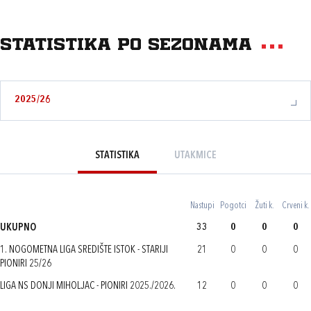
Statistika po sezonama
2025/26
STATISTIKA
UTAKMICE
Nastupi
Pogotci
Žuti k.
Crveni k.
UKUPNO
33
0
0
0
1. NOGOMETNA LIGA SREDIŠTE ISTOK - STARIJI
21
0
0
0
PIONIRI 25/26
LIGA NS DONJI MIHOLJAC - PIONIRI 2025./2026.
12
0
0
0