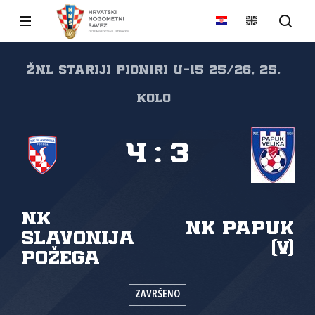
ŽNL STARIJI PIONIRI U-15 25/26, 25.
kolo
4
:
3
NK
NK Papuk
Slavonija
(V)
Požega
ZAVRŠENO