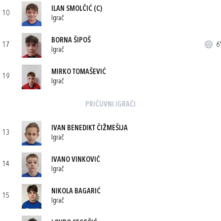
ILAN SMOLČIĆ
(C)
10
Igrač
BORNA ŠIPOŠ
17
6'
Igrač
MIRKO TOMAŠEVIĆ
19
Igrač
PRIČUVNI IGRAČI
IVAN BENEDIKT ČIŽMEŠIJA
13
Igrač
IVANO VINKOVIĆ
14
Igrač
NIKOLA BAGARIĆ
15
Igrač