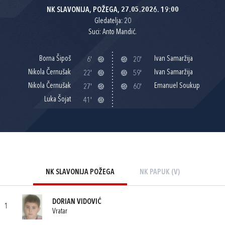
NK SLAVONIJA, POŽEGA, 27.05.2026. 19:00
Gledatelja: 20
Suci: Anto Mandić.
Borna Šipoš
Ivan Samaržija
6'
20'
Nikola Černušak
Ivan Samaržija
22'
59'
Nikola Černušak
Emanuel Soukup
27'
60'
Luka Šojat
41'
NK SLAVONIJA POŽEGA
NK PAPUK (V)
DORIAN VIDOVIĆ
1
Vratar