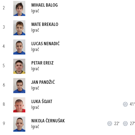
MIHAEL BALOG
2
Igrač
MATE BREKALO
3
Igrač
LUCAS NENADIĆ
4
Igrač
PETAR EREIZ
5
Igrač
JAN PANDŽIĆ
6
Igrač
LUKA ŠOJAT
8
41'
Igrač
NIKOLA ČERNUŠAK
9
22'
27'
Igrač