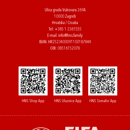
Ulica grada Vukovara 269A
10000 Zagreb
Hrvatska / Croatia
Tel:
+385 1 2361555
E-mail:
info@hns.family
IBAN: HR2523400091100187844
OIB: 08516152078
HNS Shop App
HNS Ulaznice App
HNS Semafor App