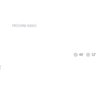
PRIČUVNI IGRAČI
46'
52'
Ć