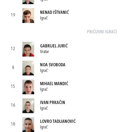
NENAD IŠTVANIĆ
19
Igrač
PRIČUVNI IGRAČI
GABRIJEL JURIĆ
12
Vratar
NOA SVOBODA
8
Igrač
MIHAEL MANDIĆ
15
Igrač
IVAN PRKAČIN
16
Igrač
LOVRO TADIJANOVIĆ
18
Igrač