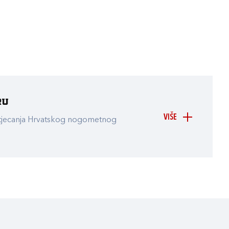
ru
VIŠE
atjecanja Hrvatskog nogometnog