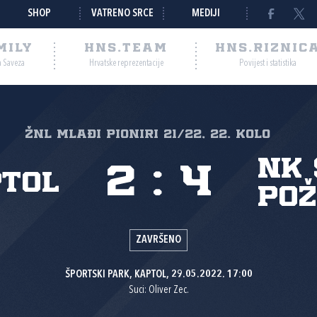
SHOP
VATRENO SRCE
MEDIJI
MILY
HNS.TEAM
HNS.RIZNIC
a Saveza
Hrvatske reprezentacije
Povijest i statistika
ŽNL mlađi pioniri 21/22, 22. kolo
NK 
2
:
4
ptol
Po
ZAVRŠENO
ŠPORTSKI PARK, KAPTOL, 29.05.2022. 17:00
Suci: Oliver Zec.