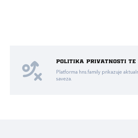
Politika privatnosti t
Platforma hns.family prikazuje akt
saveza.