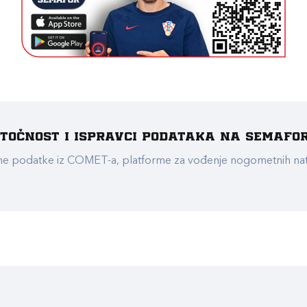
e točnost i ispravci podataka na Semafo
ualne podatke iz COMET-a, platforme za vođenje nogometnih n