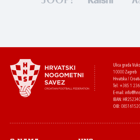
Ulica grada Vuk
10000 Zagreb
Hrvatska / Croati
Tel:
+385 1 23
E-mail:
info@hns
IBAN: HR2523
OIB: 08516152