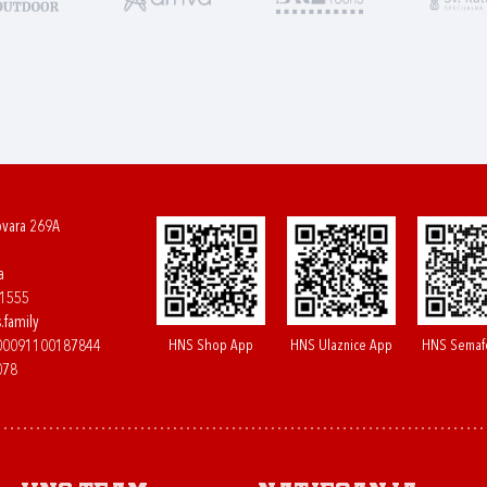
ovara 269A
a
61555
.family
HNS Shop App
HNS Ulaznice App
HNS Semaf
400091100187844
078