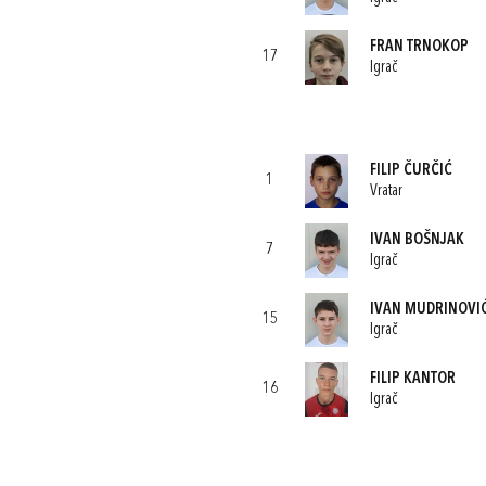
FRAN TRNOKOP
17
Igrač
FILIP ČURČIĆ
1
Vratar
IVAN BOŠNJAK
7
Igrač
IVAN MUDRINOVI
15
Igrač
FILIP KANTOR
16
Igrač