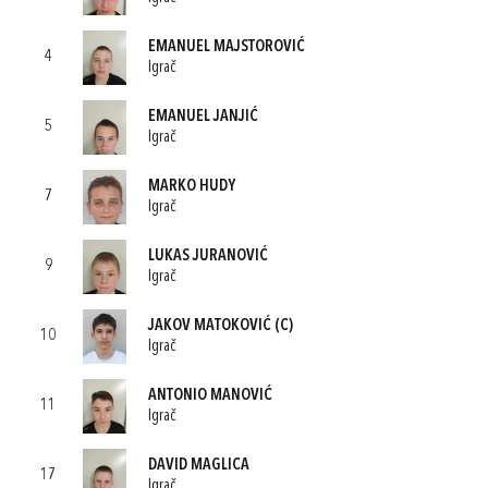
EMANUEL MAJSTOROVIĆ
4
Igrač
EMANUEL JANJIĆ
5
Igrač
MARKO HUDY
7
Igrač
LUKAS JURANOVIĆ
9
Igrač
JAKOV MATOKOVIĆ
(C)
10
Igrač
ANTONIO MANOVIĆ
11
Igrač
DAVID MAGLICA
17
Igrač