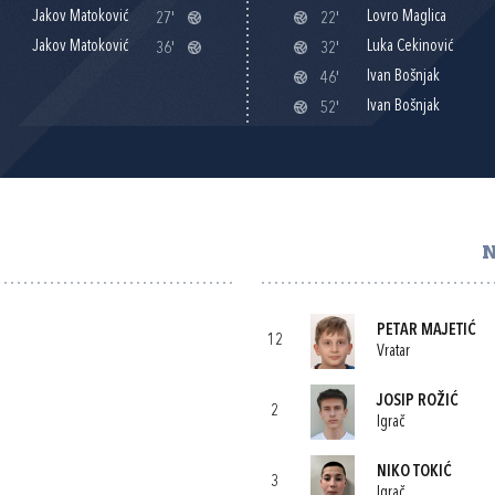
Jakov Matoković
Lovro Maglica
27'
22'
Jakov Matoković
Luka Cekinović
36'
32'
Ivan Bošnjak
46'
Ivan Bošnjak
52'
N
PETAR MAJETIĆ
12
Vratar
JOSIP ROŽIĆ
2
Igrač
NIKO TOKIĆ
3
Igrač