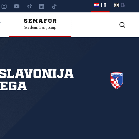
HR
EN
A
SEMAFOR
Sva domaća natjecanja
Slavonija
žega