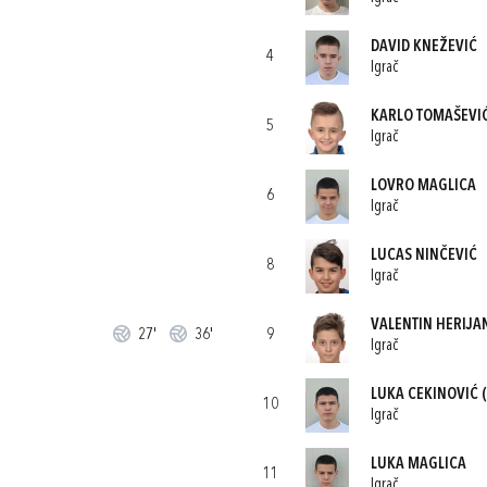
DAVID KNEŽEVIĆ
4
Igrač
KARLO TOMAŠEVI
5
Igrač
LOVRO MAGLICA
6
Igrač
LUCAS NINČEVIĆ
8
Igrač
VALENTIN HERIJA
27'
36'
9
Igrač
LUKA CEKINOVIĆ
(
10
Igrač
LUKA MAGLICA
11
Igrač