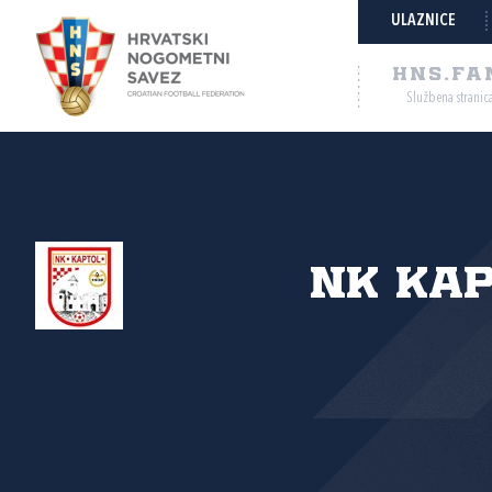
ULAZNICE
HNS.FA
Službena stranic
NK Ka