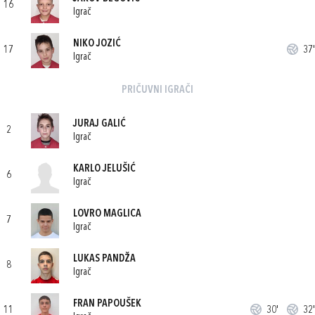
16
Igrač
NIKO JOZIĆ
17
37'
Igrač
PRIČUVNI IGRAČI
JURAJ GALIĆ
2
Igrač
KARLO JELUŠIĆ
6
Igrač
LOVRO MAGLICA
7
Igrač
LUKAS PANDŽA
8
Igrač
FRAN PAPOUŠEK
11
30'
32'