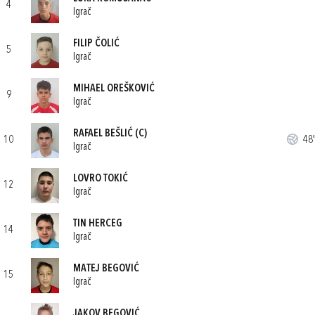
4
Igrač
FILIP ČOLIĆ
5
Igrač
MIHAEL OREŠKOVIĆ
9
Igrač
RAFAEL BEŠLIĆ
(C)
10
48'
Igrač
LOVRO TOKIĆ
12
Igrač
TIN HERCEG
14
Igrač
MATEJ BEGOVIĆ
15
Igrač
JAKOV BEGOVIĆ