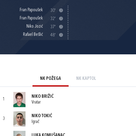
Fran Papoušek
30'
Fran Papoušek
32'
Niko Jozić
37'
Rafael Bešlić
48'
NK POŽEGA
NK KAPTOL
NIKO BRIŽIĆ
1
Vratar
NIKO TOKIĆ
3
Igrač
LUKA KOMUŠANAC