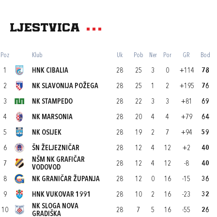
Ljestvica
Poz
Klub
Uk
Pob
Ner
Por
GR
Bod
1
HNK CIBALIA
28
25
3
0
+114
78
2
NK SLAVONIJA POŽEGA
28
25
1
2
+195
76
3
NK STAMPEDO
28
22
3
3
+81
69
4
NK MARSONIA
28
20
4
4
+79
64
5
NK OSIJEK
28
19
2
7
+94
59
6
ŠN ŽELJEZNIČAR
28
12
4
12
+2
40
NŠM NK GRAFIČAR
7
28
12
4
12
-8
40
VODOVOD
8
NK GRANIČAR ŽUPANJA
28
12
0
16
-15
36
9
HNK VUKOVAR 1991
28
10
2
16
-23
32
NK SLOGA NOVA
10
28
7
5
16
-55
26
GRADIŠKA