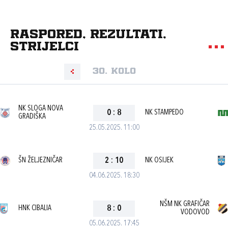
Raspored, rezultati,
strijelci
30. kolo
NK SLOGA NOVA
0
:
8
NK STAMPEDO
GRADIŠKA
25.05.2025. 11:00
ŠN ŽELJEZNIČAR
2
:
10
NK OSIJEK
04.06.2025. 18:30
NŠM NK GRAFIČAR
HNK CIBALIA
8
:
0
VODOVOD
05.06.2025. 17:45