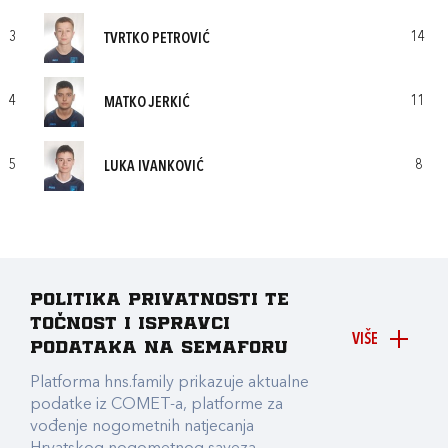
3
14
TVRTKO PETROVIĆ
4
11
MATKO JERKIĆ
5
8
LUKA IVANKOVIĆ
Politika privatnosti te
točnost i ispravci
VIŠE
podataka na Semaforu
Platforma hns.family prikazuje aktualne
podatke iz COMET-a, platforme za
vođenje nogometnih natjecanja