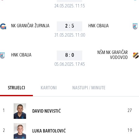
24.05.2025. 11:15
NK GRANIČAR ŽUPANJA
2
:
5
HNK CIBALIA
31.05.2025. 11:00
NŠM NK GRAFIČAR
HNK CIBALIA
8
:
0
VODOVOD
05.06.2025. 17:45
STRIJELCI
KARTONI
NASTUPI / MINUTE
1
27
DAVID NEVISTIĆ
2
19
LUKA BARTOLOVIĆ