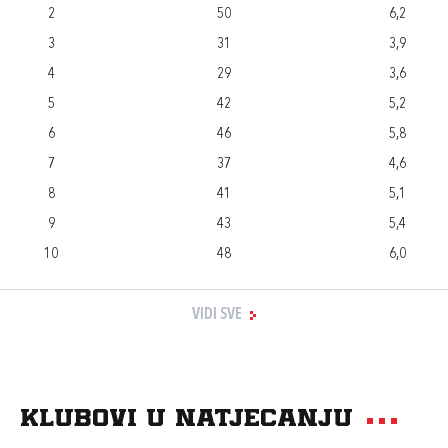
2
50
6,2
3
31
3,9
4
29
3,6
5
42
5,2
6
46
5,8
7
37
4,6
8
41
5,1
9
43
5,4
10
48
6,0
VIDI SVE
Klubovi u natjecanju