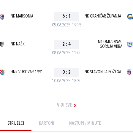
NK MARSONIA
6
:
1
NK GRANIČAR ŽUPANJA
05.06.2025. 19:15
NK OMLADINAC
NK NAŠK
2
:
4
GORNJA VRBA
08.06.2025. 11:00
HNK VUKOVAR 1991
0
:
2
NK SLAVONIJA POŽEGA
10.06.2025. 18:30
VIDI SVE
STRIJELCI
KARTONI
NASTUPI / MINUTE