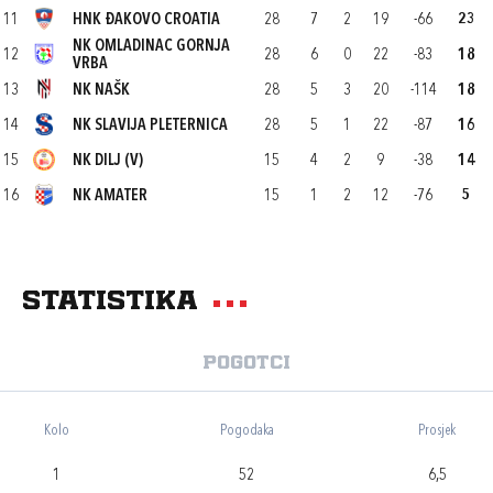
11
HNK ĐAKOVO CROATIA
28
7
2
19
-66
23
NK OMLADINAC GORNJA
12
28
6
0
22
-83
18
VRBA
13
NK NAŠK
28
5
3
20
-114
18
14
NK SLAVIJA PLETERNICA
28
5
1
22
-87
16
15
NK DILJ (V)
15
4
2
9
-38
14
16
NK AMATER
15
1
2
12
-76
5
Statistika
Pogotci
Kolo
Pogodaka
Prosjek
1
52
6,5