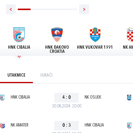
HNK CIBALIA
HNK ĐAKOVO
HNK VUKOVAR 1991
NK A
CROATIA
UTAKMICE
IGRAČI
HNK CIBALIA
4
:
0
NK OSIJEK
30.08.2024. 20:00
NK AMATER
0
:
3
HNK CIBALIA