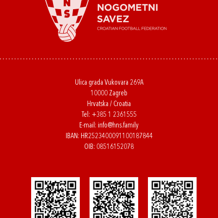
Ulica grada Vukovara 269A
10000 Zagreb
Hrvatska / Croatia
Tel:
+385 1 2361555
E-mail:
info@hns.family
IBAN: HR2523400091100187844
OIB: 08516152078