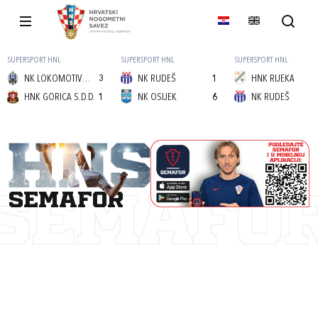
SUPERSPORT HNL
SUPERSPORT HNL
SUPERSPORT HNL
NK LOKOMOTIVA (Z)
3
NK RUDEŠ
1
HNK RIJEKA
HNK GORICA S.D.D.
1
NK OSIJEK
6
NK RUDEŠ
semafor
SEMAFO