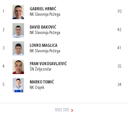
GABRIEL HRMIĆ
1
70
NK Slavonija Požega
DAVID ĐAKOVIĆ
2
42
NK Slavonija Požega
LOVRO MAGLICA
3
41
NK Slavonija Požega
FRAN VUKOSAVLJEVIĆ
4
35
ŠN Željezničar
MARKO TOMIĆ
5
34
NK Osijek
VIDI SVE