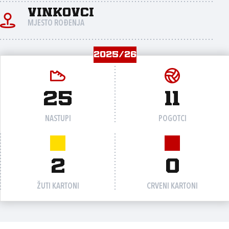
Vinkovci
MJESTO ROĐENJA
2025/26
25
11
NASTUPI
POGOTCI
2
0
ŽUTI KARTONI
CRVENI KARTONI