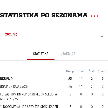
Statistika po sezonama
2025/26
STATISTIKA
UTAKMICE
Nastupi
Pogotci
Žuti k.
Crveni k.
UKUPNO
25
11
2
0
LIGA PIONIRA A 25/26
16
11
2
0
FUTSAL PRVA HMNL PIONIRI REGIJA SJEVER A
3
0
0
0
GRUPA 25./26.
1. NOGOMETNA LIGA SREDIŠTE ISTOK - KADETI
6
0
0
0