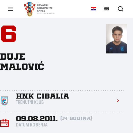
6
Duje
Malović
HNK Cibalia
TRENUTNI KLUB
09.08.2011.
(14 godina)
DATUM ROĐENJA