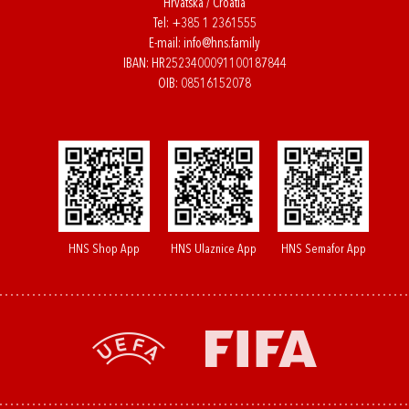
Hrvatska / Croatia
Tel:
+385 1 2361555
E-mail:
info@hns.family
IBAN: HR2523400091100187844
OIB: 08516152078
HNS Shop App
HNS Ulaznice App
HNS Semafor App