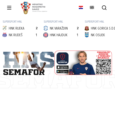
SUPERSPORT HNL
SUPERSPORT HNL
SUPERSPORT HNL
HNK RIJEKA
2
NK VARAŽDIN
2
HNK GORICA S.D.
NK RUDEŠ
1
HNK HAJDUK
1
NK OSIJEK
semafor
SEMAFO