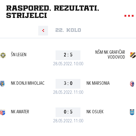
Raspored, rezultati,
strijelci
22. kolo
NŠM NK GRAFIČAR
ŠN LEGEN
2
:
5
VODOVOD
28.05.2022. 10:00
NK DONJI MIHOLJAC
3
:
0
NK MARSONIA
28.05.2022. 11:00
NK AMATER
0
:
5
NK OSIJEK
28.05.2022. 11:00