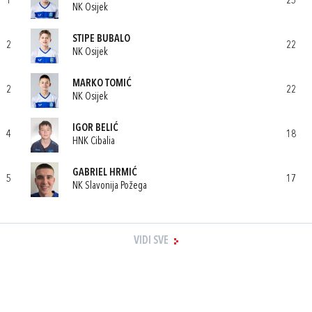
1
25
NK Osijek
STIPE BUBALO
2
22
NK Osijek
MARKO TOMIĆ
2
22
NK Osijek
IGOR BELIĆ
4
18
HNK Cibalia
GABRIEL HRMIĆ
5
17
NK Slavonija Požega
VIDI SVE