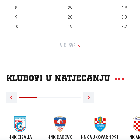
8
29
4,8
9
20
3,3
10
19
3,2
VIDI SVE
Klubovi u natjecanju
HNK CIBALIA
HNK ĐAKOVO
HNK VUKOVAR 1991
NK A