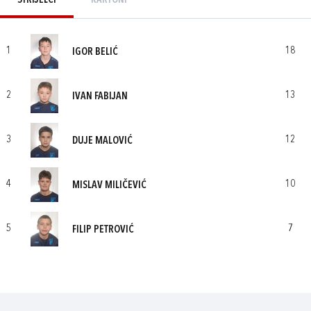
STRIJELCI
KARTONI
1
18
IGOR BELIĆ
2
13
IVAN FABIJAN
3
12
DUJE MALOVIĆ
4
10
MISLAV MILIČEVIĆ
5
7
FILIP PETROVIĆ