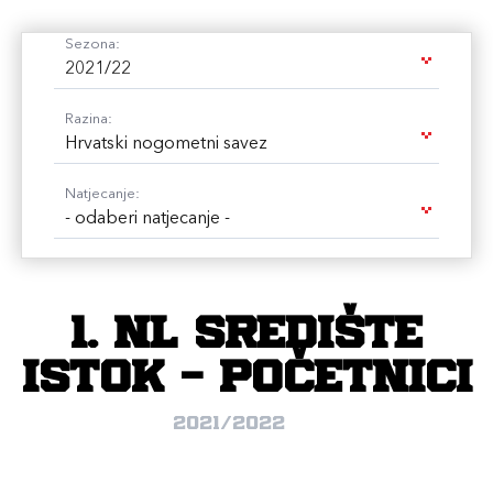
Sezona:
2021/22
Razina:
Hrvatski nogometni savez
Natjecanje:
- odaberi natjecanje -
1. NL Središte
Istok - Početnici
2021/2022