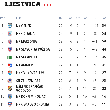
Ljestvica
Poz
Klub
Uk
Pob
Ner
Por
GR
Bod
1
NK OSIJEK
22
19
2
1
+127
59
2
HNK CIBALIA
22
19
1
2
+80
58
3
NK MARSONIA
22
16
2
4
+41
50
4
NK SLAVONIJA POŽEGA
22
15
3
4
+42
48
5
NK STAMPEDO
22
11
2
9
+16
35
6
NK AMATER
22
10
1
11
-20
31
7
HNK VUKOVAR 1991
22
7
6
9
-10
27
8
ŠN ŽELJEZNIČAR
22
6
7
9
+5
25
NŠM NK GRAFIČAR
9
22
7
1
14
-33
22
VODOVOD
10
NK DONJI MIHOLJAC
22
5
1
16
-68
16
11
HNK ĐAKOVO CROATIA
22
3
2
17
-43
11