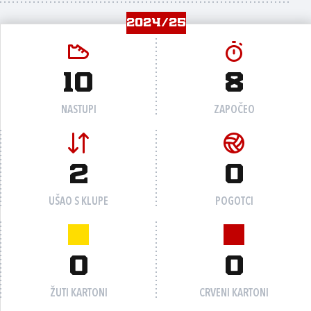
2024/25
10
8
NASTUPI
ZAPOČEO
2
0
UŠAO S KLUPE
POGOTCI
0
0
ŽUTI KARTONI
CRVENI KARTONI