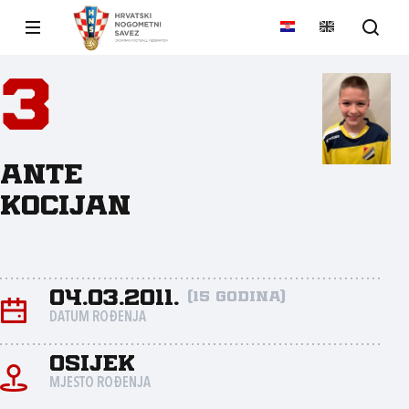
3
Ante
Kocijan
04.03.2011.
(15 godina)
DATUM ROĐENJA
Osijek
MJESTO ROĐENJA