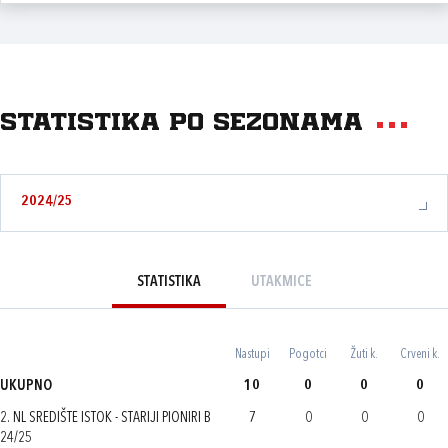
Statistika po sezonama
2024/25
STATISTIKA
UTAKMICE
Nastupi
Pogotci
Žuti k.
Crveni k.
UKUPNO
10
0
0
0
2. NL SREDIŠTE ISTOK - STARIJI PIONIRI B
7
0
0
0
24/25