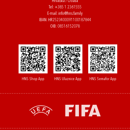
Hrvatska / Croatia
Tel:
+385 1 2361555
E-mail:
info@hns.family
IBAN: HR2523400091100187844
OIB: 08516152078
HNS Shop App
HNS Ulaznice App
HNS Semafor App