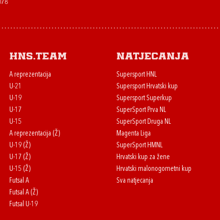
078
HNS.team
Natjecanja
A reprezentacija
Supersport HNL
U-21
Supersport Hrvatski kup
U-19
Supersport Superkup
U-17
SuperSport Prva NL
U-15
SuperSport Druga NL
A reprezentacija (Ž)
Magenta Liga
U-19 (Ž)
SuperSport HMNL
U-17 (Ž)
Hrvatski kup za žene
U-15 (Ž)
Hrvatski malonogometni kup
Futsal A
Sva natjecanja
Futsal A (Ž)
Futsal U-19