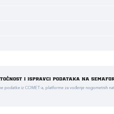
e točnost i ispravci podataka na Semafo
ualne podatke iz COMET-a, platforme za vođenje nogometnih n