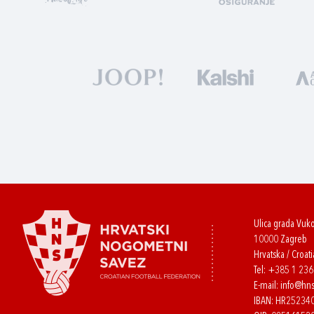
Ulica grada Vuk
10000 Zagreb
Hrvatska / Croati
Tel:
+385 1 23
E-mail:
info@hns
IBAN: HR2523