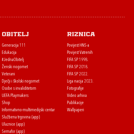
Obitelj
Riznica
Generacija 111
Povijest HNS-a
Edukacija
Povijest Vatrenih
#JednaObitelj
FIFA SP 1998.
Ženski nogomet
FIFA SP 2018.
Veterani
FIFA SP 2022.
Dječji i školski nogomet
Liga nacija 2023.
Osobe s invaliditetom
Fotografije
UEFA Playmakers
Video arhiva
Shop
Publikacije
Informativno-multimedijski centar
Wallpaperi
Službena trgovina (app)
Ulaznice (app)
Semafor (app)