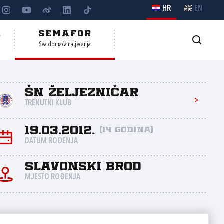
HR
EN
A
SEMAFOR
Sva domaća natjecanja
ŠN Željezničar
TRENUTNI KLUB
19.03.2012.
(14 godina)
DATUM ROĐENJA
Slavonski Brod
MJESTO ROĐENJA