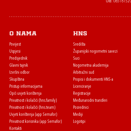
OIB: 08516152
O nama
HNS
Povijest
Središta
Uspjesi
Županijski nogometni savezi
Predsjednik
Suci
Glavni tajnik
Nogometna akademija
Izvršni odbor
Arbitražni sud
Skupština
Propisi i dokumenti HNS-a
Pristup informacijama
Licenciranje
Opći uvjeti korištenja
Registracije
Privatnost i kolačići (hns.family)
Međunarodni transferi
Privatnost i kolačići (hns.team)
Posrednici
Uvjeti korištenja (app Semafor)
Mediji
Privatnost korisnika (app Semafor)
Logotipi
Kontakti