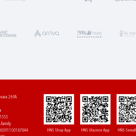
ovara 269A
a
61555
.family
HNS Shop App
HNS Ulaznice App
HNS Semaf
400091100187844