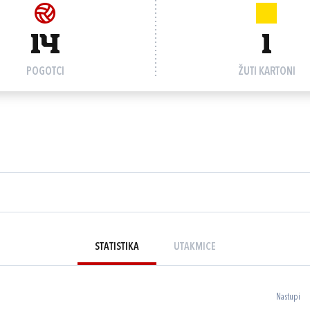
14
1
POGOTCI
ŽUTI KARTONI
STATISTIKA
UTAKMICE
Nastupi