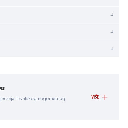
ru
VIŠE
atjecanja Hrvatskog nogometnog