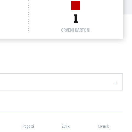
1
CRVENI KARTONI
Pogotci
Žuti k.
Crveni k.