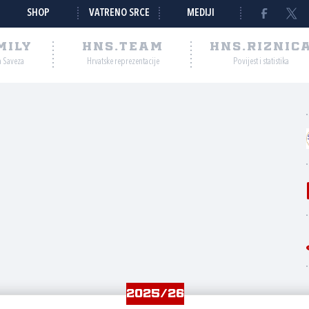
SHOP
VATRENO SRCE
MEDIJI
MILY
HNS.TEAM
HNS.RIZNIC
a Saveza
Hrvatske reprezentacije
Povijest i statistika
2025/26