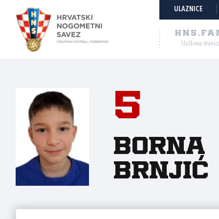
ULAZNICE
HNS.FA
Službena stranic
5
Borna
Brnjić