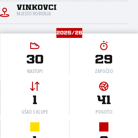
Vinkovci
MJESTO ROĐENJA
2025/26
30
29
NASTUPI
ZAPOČEO
1
41
UŠAO S KLUPE
POGOTCI