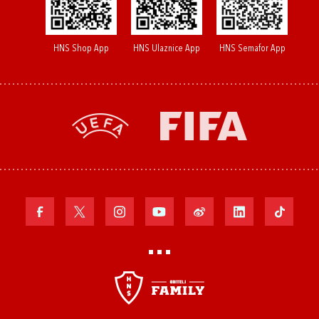
HNS Shop App
HNS Ulaznice App
HNS Semafor App