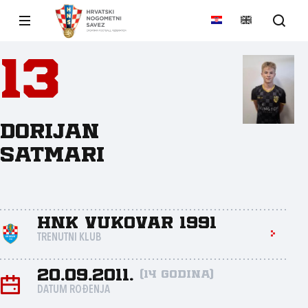
13
Dorijan
Satmari
HNK Vukovar 1991
TRENUTNI KLUB
20.09.2011.
(14 godina)
DATUM ROĐENJA