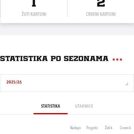
1
2
ŽUTI KARTONI
CRVENI KARTONI
Statistika po sezonama
2025/26
STATISTIKA
UTAKMICE
Nastupi
Pogotci
Žuti k.
Crveni k.