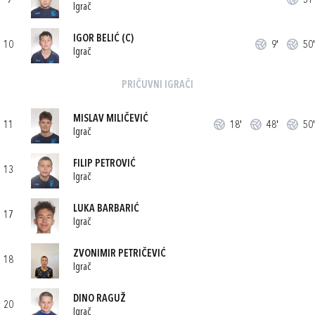
9
31'
Igrač
IGOR BELIĆ
(C)
10
9'
50'
Igrač
PRIČUVNI IGRAČI
MISLAV MILIČEVIĆ
11
18'
48'
50'
Igrač
FILIP PETROVIĆ
13
Igrač
LUKA BARBARIĆ
17
Igrač
ZVONIMIR PETRIČEVIĆ
18
Igrač
DINO RAGUŽ
20
Igrač