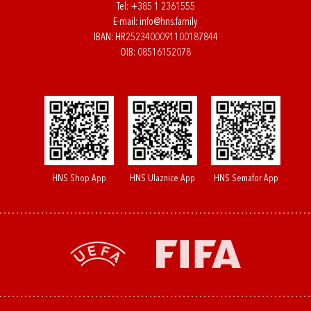
Tel:
+385 1 2361555
E-mail:
info@hns.family
IBAN: HR2523400091100187844
OIB: 08516152078
HNS Shop App
HNS Ulaznice App
HNS Semafor App