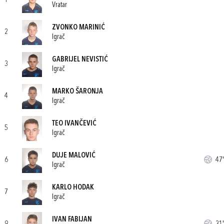
1
Vratar
ZVONKO MARINIĆ
2
Igrač
GABRIJEL NEVISTIĆ
3
Igrač
MARKO ŠARONJA
4
Igrač
TEO IVANČEVIĆ
5
Igrač
DUJE MALOVIĆ
6
47'
Igrač
KARLO HODAK
7
Igrač
IVAN FABIJAN