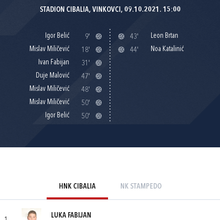
STADION CIBALIA, VINKOVCI, 09.10.2021. 15:00
Igor Belić
Leon Brtan
9'
43'
Mislav Miličević
Noa Katalinić
18'
44'
Ivan Fabijan
31'
Duje Malović
47'
Mislav Miličević
48'
Mislav Miličević
50'
Igor Belić
50'
HNK CIBALIA
NK STAMPEDO
LUKA FABIJAN