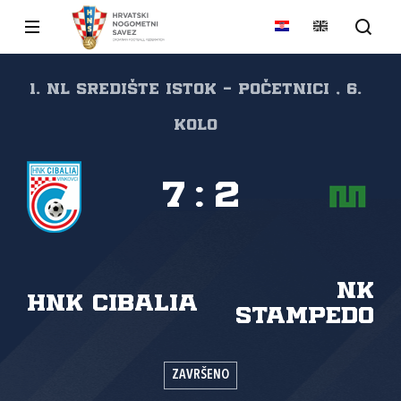
1. NL Središte Istok - Početnici , 6.
kolo
7
:
2
NK
HNK Cibalia
Stampedo
ZAVRŠENO