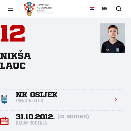
12
Nikša
Lauc
NK Osijek
TRENUTNI KLUB
31.10.2012.
(13 godina)
DATUM ROĐENJA