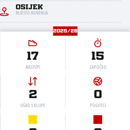
Osijek
MJESTO ROĐENJA
2025/26
17
15
NASTUPI
ZAPOČEO
2
0
UŠAO S KLUPE
POGOTCI