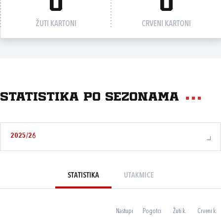
0
0
ŽUTI KARTONI
CRVENI KARTONI
Statistika po sezonama
2025/26
STATISTIKA
UTAKMICE
Nastupi
Pogotci
Žuti k.
Crveni k.