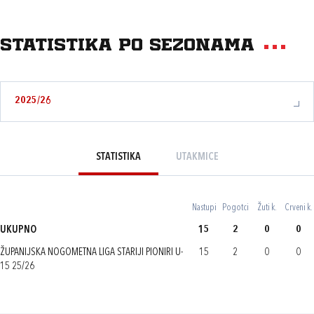
Statistika po sezonama
2025/26
STATISTIKA
UTAKMICE
Nastupi
Pogotci
Žuti k.
Crveni k.
UKUPNO
15
2
0
0
ŽUPANIJSKA NOGOMETNA LIGA STARIJI PIONIRI U-
15
2
0
0
15 25/26