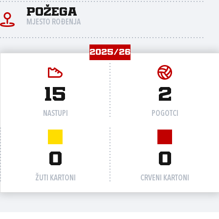
Požega
MJESTO ROĐENJA
2025/26
15
2
NASTUPI
POGOTCI
0
0
ŽUTI KARTONI
CRVENI KARTONI