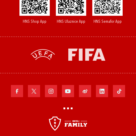
HNS Shop App
HNS Ulaznice App
HNS Semafor App