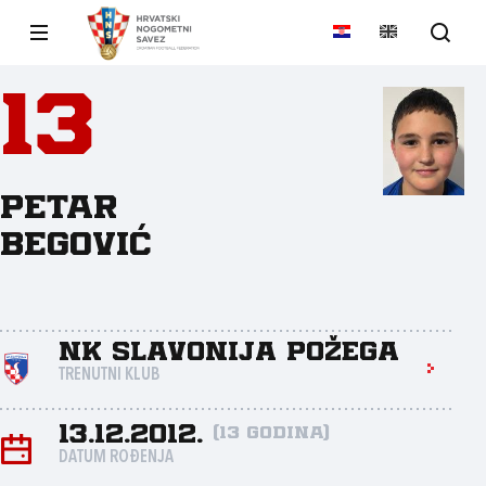
13
Petar
Begović
NK Slavonija Požega
TRENUTNI KLUB
13.12.2012.
(13 godina)
DATUM ROĐENJA