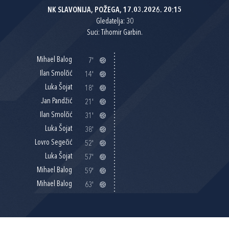
NK SLAVONIJA, POŽEGA, 17.03.2026. 20:15
Gledatelja: 30
Suci: Tihomir Garbin.
Mihael Balog
7'
Ilan Smolčić
14'
Luka Šojat
18'
Jan Pandžić
21'
Ilan Smolčić
31'
Luka Šojat
38'
Lovro Segečić
52'
Luka Šojat
57'
Mihael Balog
59'
Mihael Balog
63'