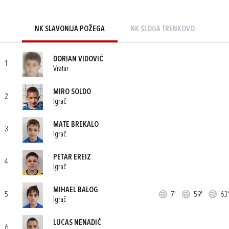
NK SLAVONIJA POŽEGA
NK SLOGA TRENKOVO
DORIAN VIDOVIĆ
1
Vratar
MIRO SOLDO
2
Igrač
MATE BREKALO
3
Igrač
PETAR EREIZ
4
Igrač
MIHAEL BALOG
5
7'
59'
63'
Igrač
LUCAS NENADIĆ
6