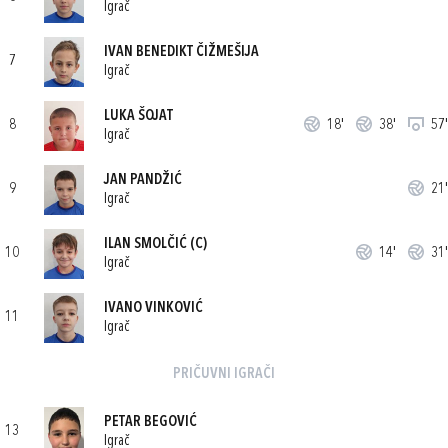
Igrač
IVAN BENEDIKT ČIŽMEŠIJA
7
Igrač
LUKA ŠOJAT
8
18'
38'
57'
Igrač
JAN PANDŽIĆ
9
21'
Igrač
ILAN SMOLČIĆ
(C)
10
14'
31'
Igrač
IVANO VINKOVIĆ
11
Igrač
PRIČUVNI IGRAČI
PETAR BEGOVIĆ
13
Igrač