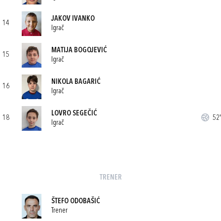
JAKOV IVANKO
14
Igrač
MATIJA BOGOJEVIĆ
15
Igrač
NIKOLA BAGARIĆ
16
Igrač
LOVRO SEGEČIĆ
18
52'
Igrač
TRENER
ŠTEFO ODOBAŠIĆ
Trener