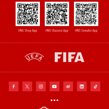
HNS Shop App
HNS Ulaznice App
HNS Semafor App