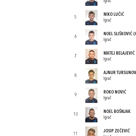
Igrač
NIKO LUČIĆ
5
Igrač
NOEL SLIŠKOVIĆ
(
6
Igrač
MATEJ BELAJEVIĆ
7
Igrač
AJNUR TURSUNOV
8
Igrač
ROKO NOVIĆ
9
Igrač
NOEL BOŠNJAK
10
Igrač
JOSIP ZEČEVIĆ
11