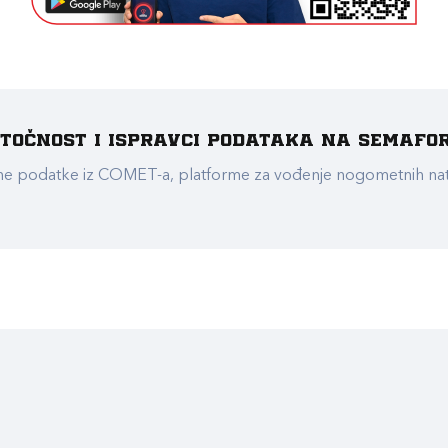
e točnost i ispravci podataka na Semafo
ualne podatke iz COMET-a, platforme za vođenje nogometnih n