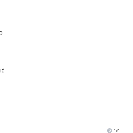
C)
IĆ
16'