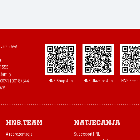
ovara 269A
a
61555
.family
HNS Shop App
HNS Ulaznice App
HNS Semaf
400091100187844
078
HNS.team
Natjecanja
A reprezentacija
Supersport HNL