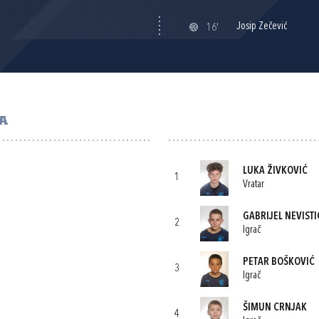
Josip Zečević
16'
GA
LUKA ŽIVKOVIĆ
1
Vratar
GABRIJEL NEVISTI
2
Igrač
PETAR BOŠKOVIĆ
3
Igrač
ŠIMUN CRNJAK
4