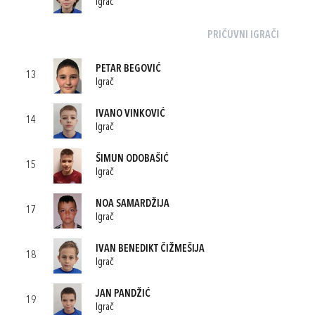
Igrač
PRIČUVNI IGRAČI
PETAR BEGOVIĆ
13
Igrač
IVANO VINKOVIĆ
14
Igrač
ŠIMUN ODOBAŠIĆ
15
Igrač
NOA SAMARDŽIJA
17
Igrač
IVAN BENEDIKT ČIŽMEŠIJA
18
Igrač
JAN PANDŽIĆ
19
Igrač