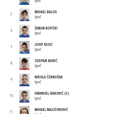
Igrač
MIHAEL BALOG
5
Igrač
ŠIMUN BOTIČKI
6
Igrač
JOSIP KESIĆ
7
Igrač
STJEPAN ĐURIĆ
8
Igrač
NIKOLA ČERNUŠAK
9
Igrač
EMANUEL ĐAKOVIĆ
(C)
10
Igrač
MIHAEL MAJSTOROVIĆ
11