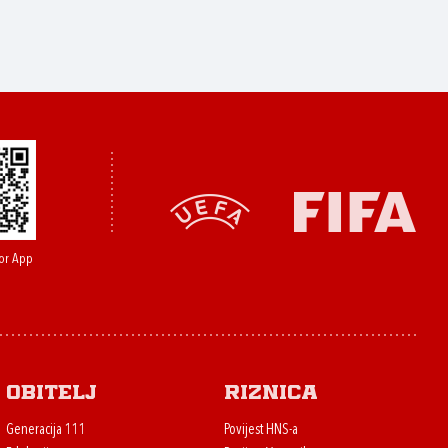
or App
Obitelj
Riznica
Generacija 111
Povijest HNS-a