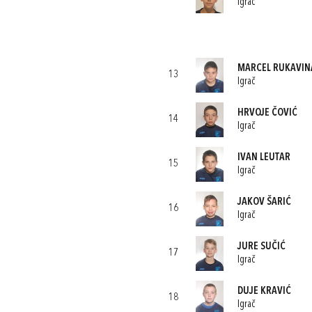
Igrač
MARCEL RUKAVIN
13
Igrač
HRVOJE ČOVIĆ
14
Igrač
IVAN LEUTAR
15
Igrač
JAKOV ŠARIĆ
16
Igrač
JURE SUČIĆ
17
Igrač
DUJE KRAVIĆ
18
Igrač