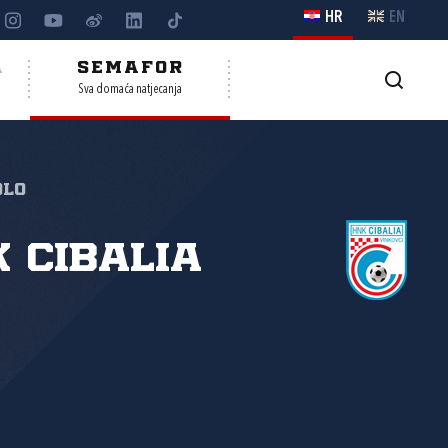
HR
EN
A
SEMAFOR
Sva domaća natjecanja
olo
 Cibalia