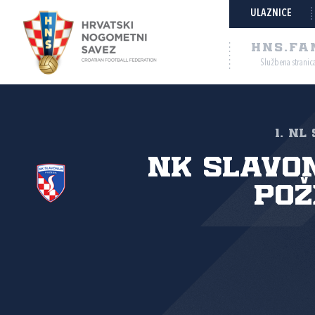
ULAZNICE
HNS.FA
Službena stranic
1. NL
NK Slavo
Pož