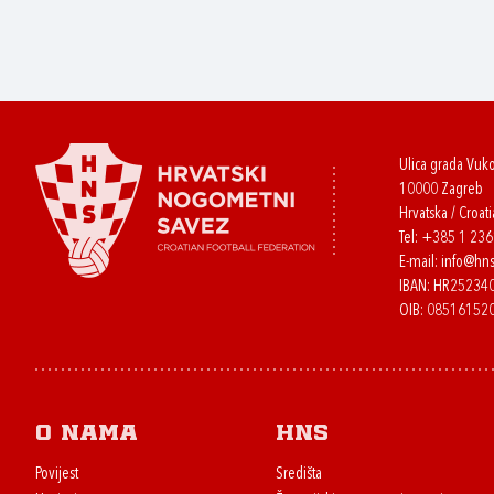
Ulica grada Vuk
10000 Zagreb
Hrvatska / Croati
Tel:
+385 1 23
E-mail:
info@hns
IBAN: HR2523
OIB: 08516152
O nama
HNS
Povijest
Središta