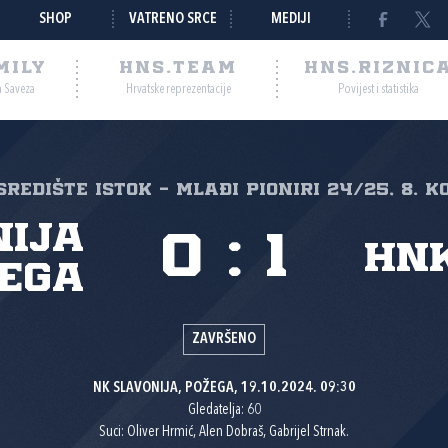
SHOP
VATRENO SRCE
MEDIJI
MILY
HNS.TEAM
HNS.RIZNIC
a Saveza
Hrvatske reprezentacije
Povijest i statistika
 Središte Istok - Mlađi pioniri 24/25, 8. k
nija
0
:
1
HNK
ega
ZAVRŠENO
NK SLAVONIJA, POŽEGA, 19.10.2024. 09:30
Gledatelja: 60
Suci: Oliver Hrmić, Alen Dobraš, Gabrijel Strnak.