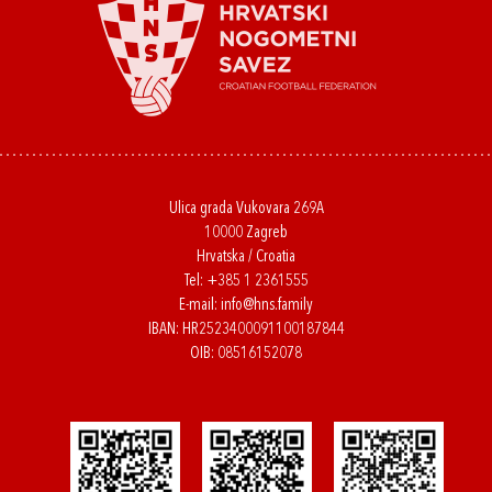
Ulica grada Vukovara 269A
10000 Zagreb
Hrvatska / Croatia
Tel:
+385 1 2361555
E-mail:
info@hns.family
IBAN: HR2523400091100187844
OIB: 08516152078