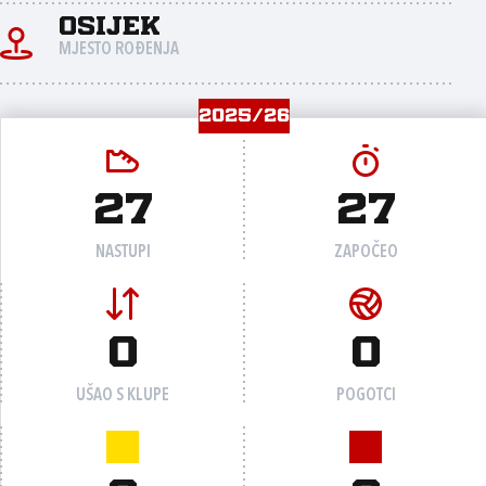
Osijek
MJESTO ROĐENJA
2025/26
27
27
NASTUPI
ZAPOČEO
0
0
UŠAO S KLUPE
POGOTCI