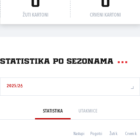
0
0
ŽUTI KARTONI
CRVENI KARTONI
Statistika po sezonama
2025/26
STATISTIKA
UTAKMICE
Nastupi
Pogotci
Žuti k.
Crveni k.