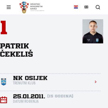
1
Patrik
Čekeliš
NK Osijek
TRENUTNI KLUB
25.01.2011.
(15 godina)
DATUM ROĐENJA