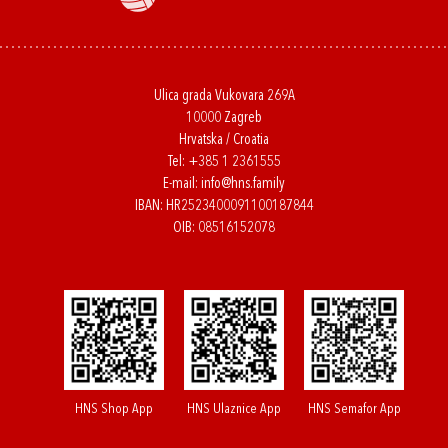
Ulica grada Vukovara 269A
10000 Zagreb
Hrvatska / Croatia
Tel:
+385 1 2361555
E-mail:
info@hns.family
IBAN: HR2523400091100187844
OIB: 08516152078
HNS Shop App
HNS Ulaznice App
HNS Semafor App