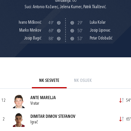
Gledatelja: 60
Suci: Antonio Kožarec, Jelena Kumer, Patrik Tkalčević.
Ivano Mišković
Luka Kolar
49'
29'
Marko Minkov
Josip Lipovac
69'
50'
Josip Bagić
Petar Odobašić
88'
53'
NK SESVETE
NK OSIJEK
ANTE MARELJA
12
54'
Vratar
DIMITAR DIMOV STEFANOV
2
65'
Igrač