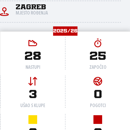
Zagreb
MJESTO ROĐENJA
2025/26
28
25
NASTUPI
ZAPOČEO
3
0
UŠAO S KLUPE
POGOTCI