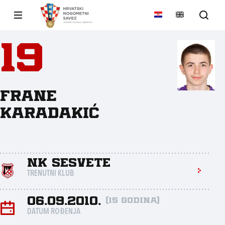
19
Frane
Karadakić
NK Sesvete
TRENUTNI KLUB
06.09.2010.
(15 godina)
DATUM ROĐENJA