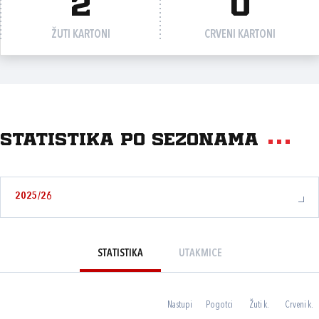
2
0
ŽUTI KARTONI
CRVENI KARTONI
Statistika po sezonama
2025/26
STATISTIKA
UTAKMICE
Nastupi
Pogotci
Žuti k.
Crveni k.