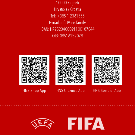
10000 Zagreb
Hrvatska / Croatia
Tel:
+385 1 2361555
E-mail:
info@hns.family
IBAN: HR2523400091100187844
OIB: 08516152078
HNS Shop App
HNS Ulaznice App
HNS Semafor App