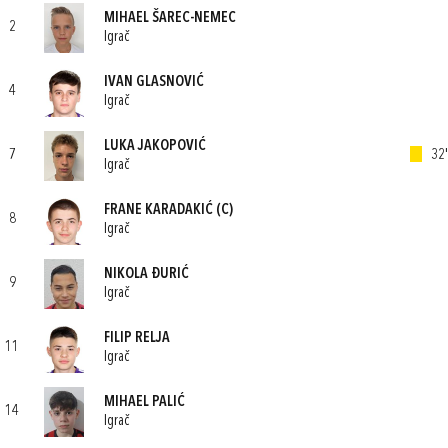
MIHAEL ŠAREC-NEMEC
2
Igrač
IVAN GLASNOVIĆ
4
Igrač
LUKA JAKOPOVIĆ
7
32'
Igrač
FRANE KARADAKIĆ
(C)
8
Igrač
NIKOLA ĐURIĆ
9
Igrač
FILIP RELJA
11
Igrač
MIHAEL PALIĆ
14
Igrač