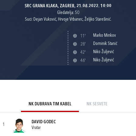
SRC GRANA KLAKA, ZAGREB, 21.08.2022. 10:00
Gledatelja: 50
Suci: Dejan Vuković, Hrvoje Vrbanec, Željko Starešinić.
Marko Minkov
11'
Dominik Stanić
28'
Niko Žuljević
42'
Niko Žuljević
46'
NK DUBRAVA TIM KABEL
NK SESVETE
DAVID GODEC
1
Vratar