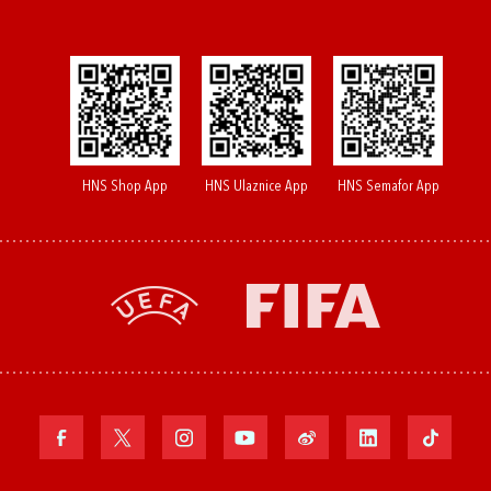
HNS Shop App
HNS Ulaznice App
HNS Semafor App