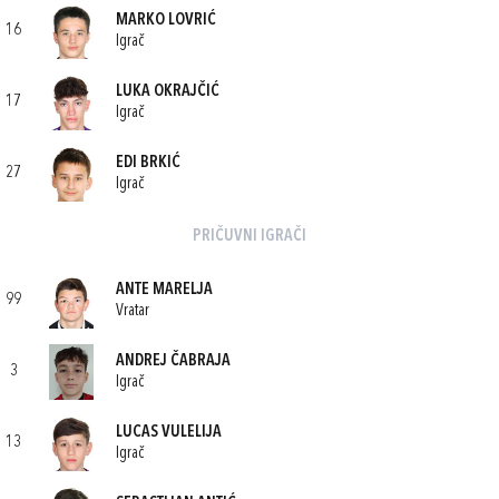
MARKO LOVRIĆ
16
Igrač
LUKA OKRAJČIĆ
17
Igrač
EDI BRKIĆ
27
Igrač
PRIČUVNI IGRAČI
ANTE MARELJA
99
Vratar
ANDREJ ČABRAJA
3
Igrač
LUCAS VULELIJA
13
Igrač