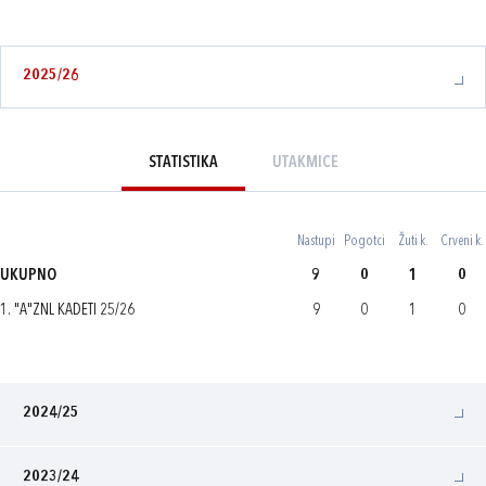
2025/26
STATISTIKA
UTAKMICE
Nastupi
Pogotci
Žuti k.
Crveni k.
UKUPNO
9
0
1
0
1. "A"ZNL KADETI 25/26
9
0
1
0
2024/25
2023/24