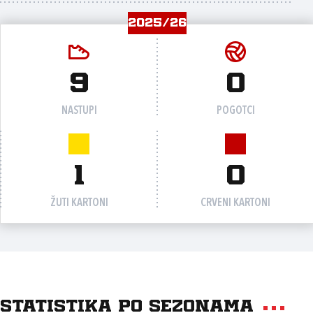
2025/26
9
0
NASTUPI
POGOTCI
1
0
ŽUTI KARTONI
CRVENI KARTONI
Statistika po sezonama