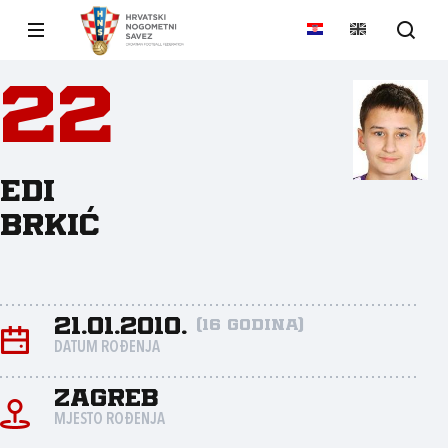
22
Edi
Brkić
21.01.2010.
(16 godina)
DATUM ROĐENJA
Zagreb
MJESTO ROĐENJA