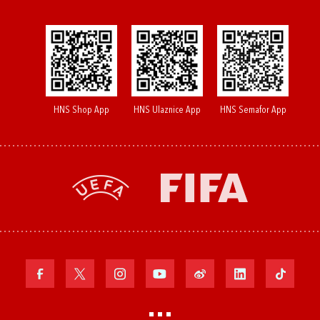
HNS Shop App
HNS Ulaznice App
HNS Semafor App