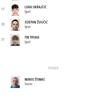
LUKA OKRAJČIĆ
17
Igrač
STJEPAN ŽUGČIĆ
30
Igrač
TIN TROHA
31
Igrač
TRENER
MARIO ŠTIMAC
Trener