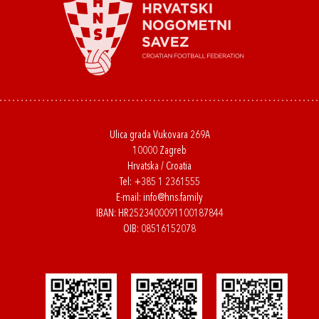
Ulica grada Vukovara 269A
10000 Zagreb
Hrvatska / Croatia
Tel:
+385 1 2361555
E-mail:
info@hns.family
IBAN: HR2523400091100187844
OIB: 08516152078