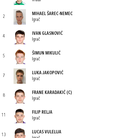
Vratar
MIHAEL ŠAREC-NEMEC
2
Igrač
IVAN GLASNOVIĆ
4
Igrač
ŠIMUN MIKULIĆ
5
Igrač
LUKA JAKOPOVIĆ
7
Igrač
FRANE KARADAKIĆ
(C)
8
Igrač
FILIP RELJA
11
Igrač
LUCAS VULELIJA
13