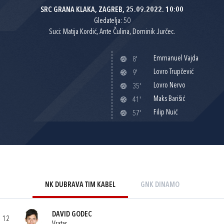
SRC GRANA KLAKA, ZAGREB, 25.09.2022. 10:00
Gledatelja: 50
Suci: Matija Kordić, Ante Čulina, Dominik Jurčec.
Emmanuel Vajda
8'
Lovro Trupčević
9'
Lovro Nervo
35'
Maks Barišić
41'
Filip Nuić
57'
NK DUBRAVA TIM KABEL
GNK DINAMO
DAVID GODEC
12