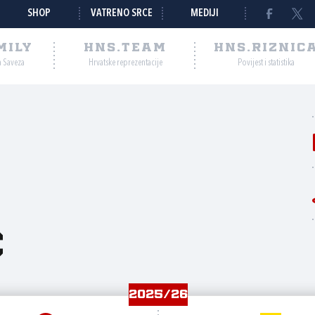
SHOP
VATRENO SRCE
MEDIJI
MILY
HNS.TEAM
HNS.RIZNIC
a Saveza
Hrvatske reprezentacije
Povijest i statistika
ć
2025/26