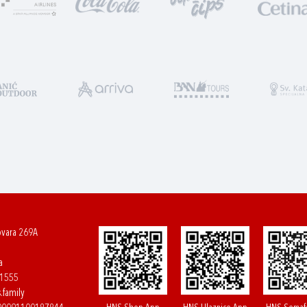
ovara 269A
a
61555
.family