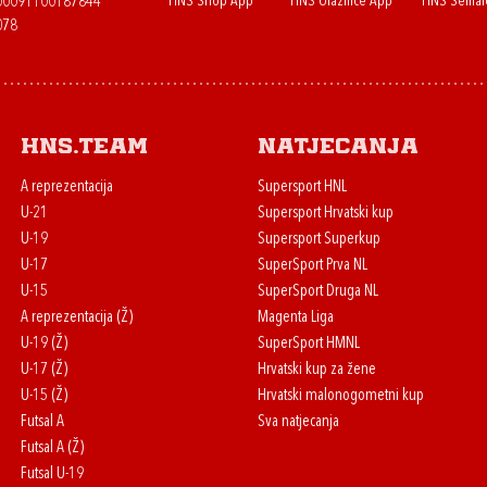
HNS Shop App
HNS Ulaznice App
HNS Semaf
400091100187844
078
HNS.team
Natjecanja
A reprezentacija
Supersport HNL
U-21
Supersport Hrvatski kup
U-19
Supersport Superkup
U-17
SuperSport Prva NL
U-15
SuperSport Druga NL
A reprezentacija (Ž)
Magenta Liga
U-19 (Ž)
SuperSport HMNL
U-17 (Ž)
Hrvatski kup za žene
U-15 (Ž)
Hrvatski malonogometni kup
Futsal A
Sva natjecanja
Futsal A (Ž)
Futsal U-19