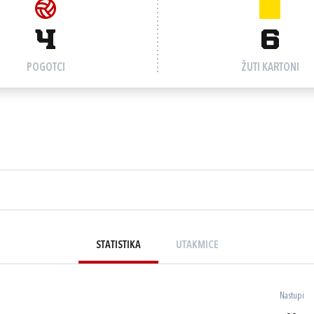
4
6
POGOTCI
ŽUTI KARTONI
STATISTIKA
UTAKMICE
Nastupi