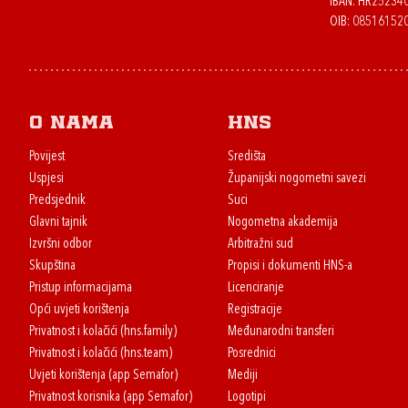
IBAN: HR2523
OIB: 08516152
O nama
HNS
Povijest
Središta
Uspjesi
Županijski nogometni savezi
Predsjednik
Suci
Glavni tajnik
Nogometna akademija
Izvršni odbor
Arbitražni sud
Skupština
Propisi i dokumenti HNS-a
Pristup informacijama
Licenciranje
Opći uvjeti korištenja
Registracije
Privatnost i kolačići (hns.family)
Međunarodni transferi
Privatnost i kolačići (hns.team)
Posrednici
Uvjeti korištenja (app Semafor)
Mediji
Privatnost korisnika (app Semafor)
Logotipi