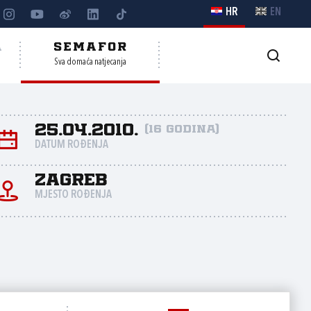
HR
EN
A
SEMAFOR
Sva domaća natjecanja
25.04.2010.
(16 godina)
DATUM ROĐENJA
Zagreb
MJESTO ROĐENJA