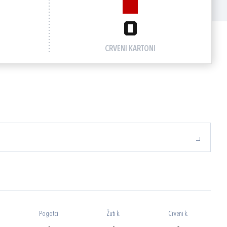
0
CRVENI KARTONI
Pogotci
Žuti k.
Crveni k.