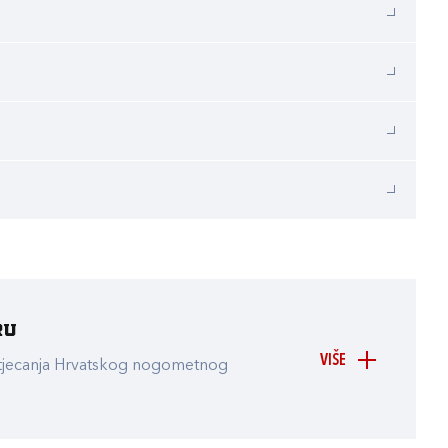
ru
VIŠE
atjecanja Hrvatskog nogometnog