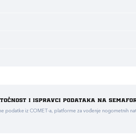
e točnost i ispravci podataka na Semafo
ualne podatke iz COMET-a, platforme za vođenje nogometnih n