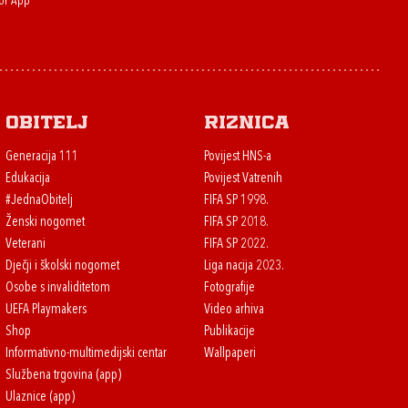
or App
Obitelj
Riznica
Generacija 111
Povijest HNS-a
Edukacija
Povijest Vatrenih
#JednaObitelj
FIFA SP 1998.
Ženski nogomet
FIFA SP 2018.
Veterani
FIFA SP 2022.
Dječji i školski nogomet
Liga nacija 2023.
Osobe s invaliditetom
Fotografije
UEFA Playmakers
Video arhiva
Shop
Publikacije
Informativno-multimedijski centar
Wallpaperi
Službena trgovina (app)
Ulaznice (app)