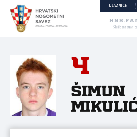
ULAZNICE
HNS.FA
Službena stranic
4
Šimun
Mikuli