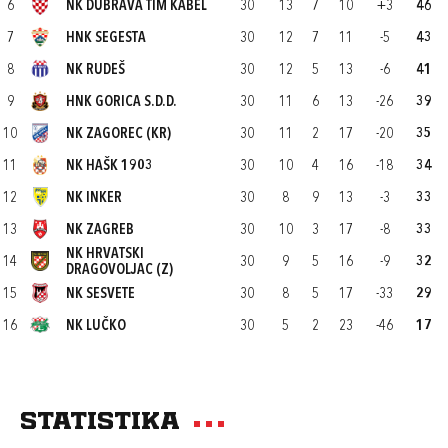
6
NK DUBRAVA TIM KABEL
30
13
7
10
+3
46
7
HNK SEGESTA
30
12
7
11
-5
43
8
NK RUDEŠ
30
12
5
13
-6
41
9
HNK GORICA S.D.D.
30
11
6
13
-26
39
10
NK ZAGOREC (KR)
30
11
2
17
-20
35
11
NK HAŠK 1903
30
10
4
16
-18
34
12
NK INKER
30
8
9
13
-3
33
13
NK ZAGREB
30
10
3
17
-8
33
NK HRVATSKI
14
30
9
5
16
-9
32
DRAGOVOLJAC (Z)
15
NK SESVETE
30
8
5
17
-33
29
16
NK LUČKO
30
5
2
23
-46
17
Statistika