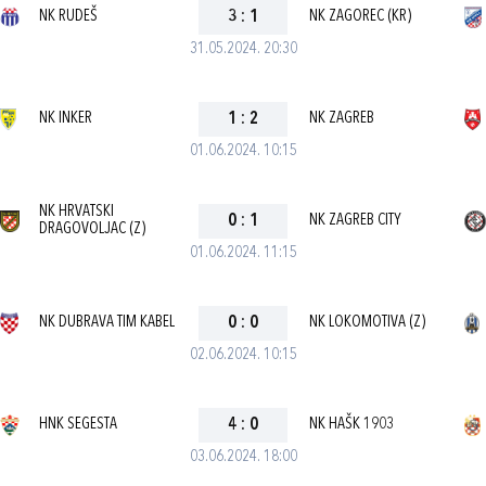
NK RUDEŠ
3
:
1
NK ZAGOREC (KR)
31.05.2024. 20:30
NK INKER
1
:
2
NK ZAGREB
01.06.2024. 10:15
NK HRVATSKI
0
:
1
NK ZAGREB CITY
DRAGOVOLJAC (Z)
01.06.2024. 11:15
NK DUBRAVA TIM KABEL
0
:
0
NK LOKOMOTIVA (Z)
02.06.2024. 10:15
HNK SEGESTA
4
:
0
NK HAŠK 1903
03.06.2024. 18:00