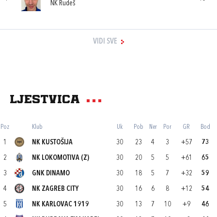
NK Rudeš
VIDI SVE
Ljestvica
Poz
Klub
Uk
Pob
Ner
Por
GR
Bod
1
NK KUSTOŠIJA
30
23
4
3
+57
73
2
NK LOKOMOTIVA (Z)
30
20
5
5
+61
65
3
GNK DINAMO
30
18
5
7
+32
59
4
NK ZAGREB CITY
30
16
6
8
+12
54
5
NK KARLOVAC 1919
30
13
7
10
+9
46