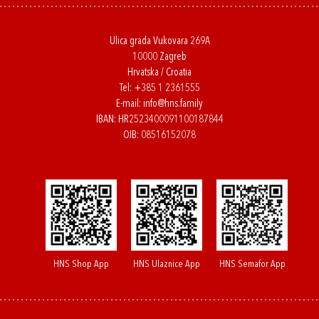
Ulica grada Vukovara 269A
10000 Zagreb
Hrvatska / Croatia
Tel:
+385 1 2361555
E-mail:
info@hns.family
IBAN: HR2523400091100187844
OIB: 08516152078
HNS Shop App
HNS Ulaznice App
HNS Semafor App