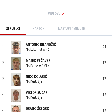
VIDI SVE
STRIJELCI
KARTONI
NASTUPI / MINUTE
ANTONIO BILANDŽIĆ
1
24
NK Lokomotiva (Z)
MATEO PEČAVER
2
17
NK Karlovac 1919
NIKO KOLARIĆ
2
17
NK Kustošija
VIKTOR SUDAR
4
15
NK Kustošija
DRAGO ŠKEGRO
4
15