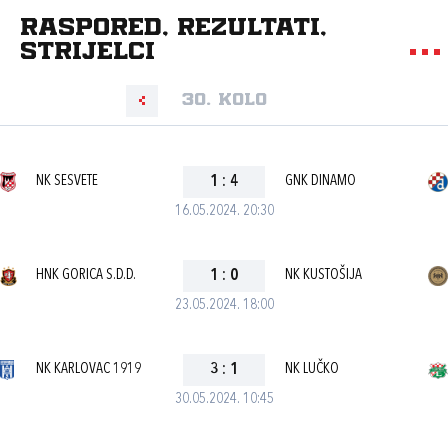
Raspored, rezultati,
strijelci
30. kolo
NK SESVETE
1
:
4
GNK DINAMO
16.05.2024. 20:30
HNK GORICA S.D.D.
1
:
0
NK KUSTOŠIJA
23.05.2024. 18:00
NK KARLOVAC 1919
3
:
1
NK LUČKO
30.05.2024. 10:45