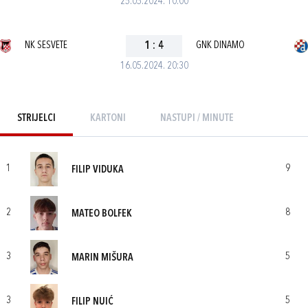
25.05.2024. 10:00
NK SESVETE
1
:
4
GNK DINAMO
16.05.2024. 20:30
STRIJELCI
KARTONI
NASTUPI / MINUTE
1
9
FILIP VIDUKA
2
8
MATEO BOLFEK
3
5
MARIN MIŠURA
3
5
FILIP NUIĆ