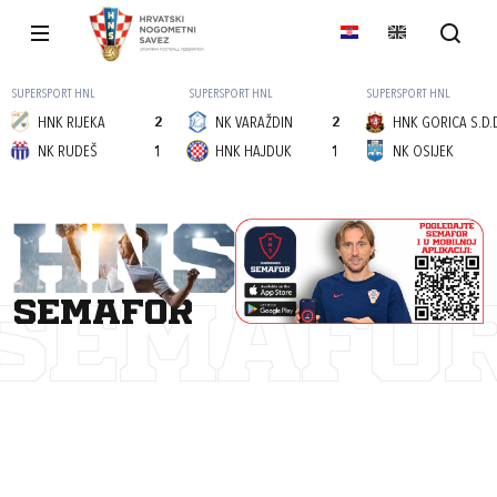
SUPERSPORT HNL
SUPERSPORT HNL
SUPERSPORT HNL
HNK RIJEKA
2
NK VARAŽDIN
2
HNK GORICA S.D.
NK RUDEŠ
1
HNK HAJDUK
1
NK OSIJEK
semafor
SEMAFO