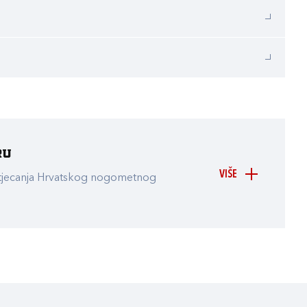
ru
VIŠE
atjecanja Hrvatskog nogometnog