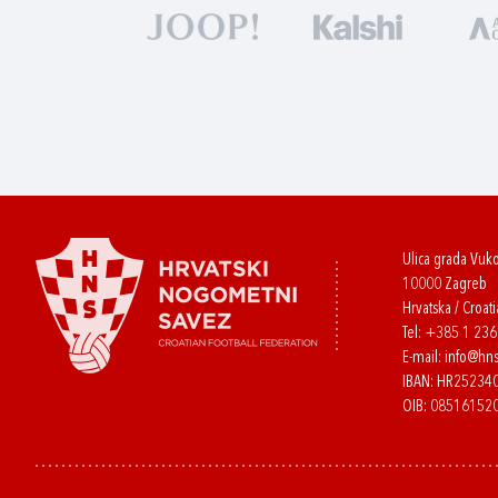
Ulica grada Vuk
10000 Zagreb
Hrvatska / Croati
Tel:
+385 1 23
E-mail:
info@hns
IBAN: HR2523
OIB: 08516152