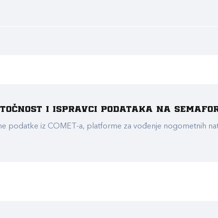
e točnost i ispravci podataka na Semafo
ualne podatke iz COMET-a, platforme za vođenje nogometnih n