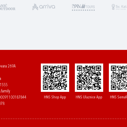
ovara 269A
a
61555
.family
HNS Shop App
HNS Ulaznice App
HNS Semaf
400091100187844
078