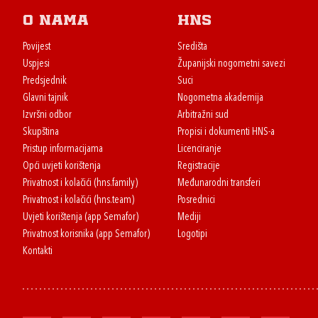
O nama
HNS
Povijest
Središta
Uspjesi
Županijski nogometni savezi
Predsjednik
Suci
Glavni tajnik
Nogometna akademija
Izvršni odbor
Arbitražni sud
Skupština
Propisi i dokumenti HNS-a
Pristup informacijama
Licenciranje
Opći uvjeti korištenja
Registracije
Privatnost i kolačići (hns.family)
Međunarodni transferi
Privatnost i kolačići (hns.team)
Posrednici
Uvjeti korištenja (app Semafor)
Mediji
Privatnost korisnika (app Semafor)
Logotipi
Kontakti