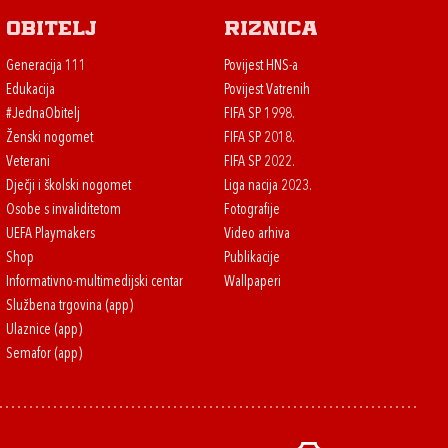
Obitelj
Riznica
Generacija 111
Povijest HNS-a
Edukacija
Povijest Vatrenih
#JednaObitelj
FIFA SP 1998.
Ženski nogomet
FIFA SP 2018.
Veterani
FIFA SP 2022.
Dječji i školski nogomet
Liga nacija 2023.
Osobe s invaliditetom
Fotografije
UEFA Playmakers
Video arhiva
Shop
Publikacije
Informativno-multimedijski centar
Wallpaperi
Službena trgovina (app)
Ulaznice (app)
Semafor (app)