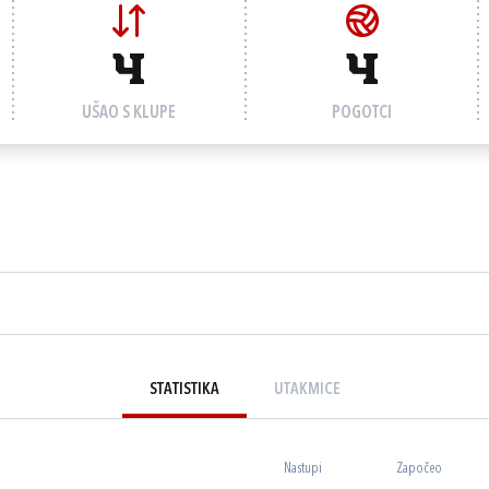
4
4
UŠAO S KLUPE
POGOTCI
STATISTIKA
UTAKMICE
Nastupi
Započeo