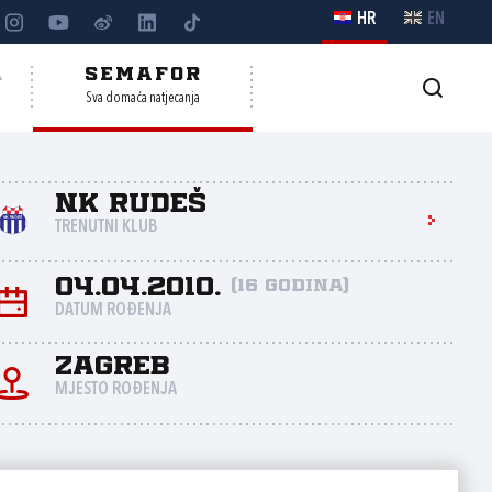
HR
EN
A
SEMAFOR
Sva domaća natjecanja
NK Rudeš
TRENUTNI KLUB
04.04.2010.
(16 godina)
DATUM ROĐENJA
Zagreb
MJESTO ROĐENJA