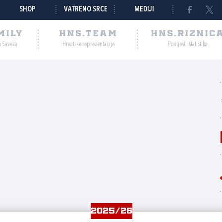
SHOP
VATRENO SRCE
MEDIJI
MILY
HNS.TEAM
HNS.RIZNIC
a Saveza
Hrvatske reprezentacije
Povijest i statistika
2025/26