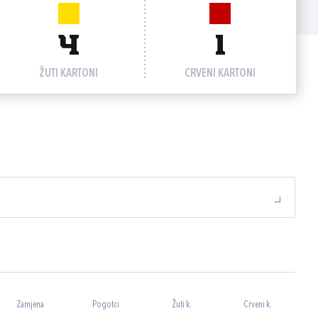
4
1
ŽUTI KARTONI
CRVENI KARTONI
Zamjena
Pogotci
Žuti k.
Crveni k.