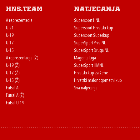
HNS.team
Natjecanja
A reprezentacija
Supersport HNL
U-21
Supersport Hrvatski kup
U-19
Supersport Superkup
U-17
SuperSport Prva NL
U-15
SuperSport Druga NL
A reprezentacija (Ž)
Magenta Liga
U-19 (Ž)
SuperSport HMNL
U-17 (Ž)
Hrvatski kup za žene
U-15 (Ž)
Hrvatski malonogometni kup
Futsal A
Sva natjecanja
Futsal A (Ž)
Futsal U-19