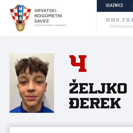
ULAZNICE
HNS.FA
Službena stranic
4
Željko
Đerek