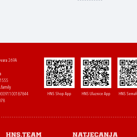
ovara 269A
a
61555
.family
HNS Shop App
HNS Ulaznice App
HNS Semaf
400091100187844
078
HNS.team
Natjecanja