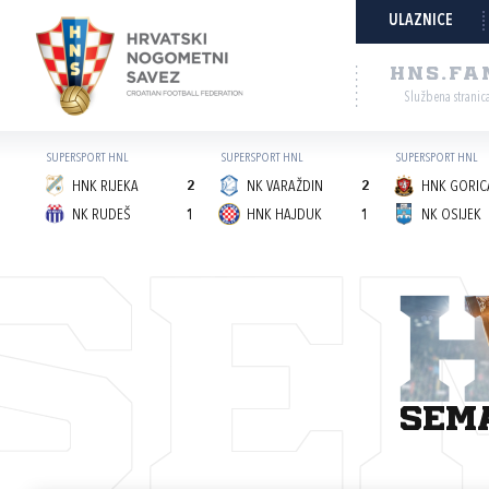
ULAZNICE
HNS.FA
Službena stranic
SUPERSPORT HNL
SUPERSPORT HNL
SUPERSPORT HNL
HNK RIJEKA
2
NK VARAŽDIN
2
HNK GORICA
NK RUDEŠ
1
HNK HAJDUK
1
NK OSIJEK
SE
sem