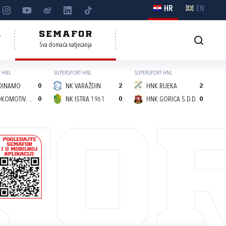
HR
EN
A
SEMAFOR
Sva domaća natjecanja
 HNL
SUPERSPORT HNL
SUPERSPORT HNL
DINAMO
0
NK VARAŽDIN
2
HNK RIJEKA
2
NK LOKOMOTIVA (Z)
0
NK ISTRA 1961
0
HNK GORICA S.D.D.
0
FO