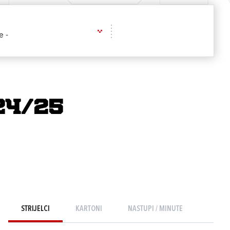
e -
24/25
STRIJELCI
KARTONI
NASTUPI / MINUTE