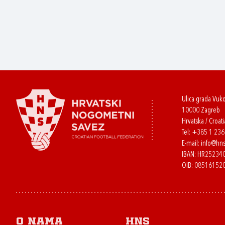
Ulica grada Vuk
10000 Zagreb
Hrvatska / Croati
Tel:
+385 1 23
E-mail:
info@hns
IBAN: HR2523
OIB: 08516152
O nama
HNS