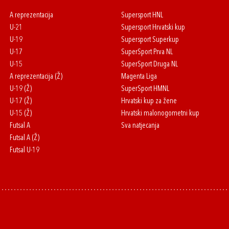
A reprezentacija
Supersport HNL
U-21
Supersport Hrvatski kup
U-19
Supersport Superkup
U-17
SuperSport Prva NL
U-15
SuperSport Druga NL
A reprezentacija (Ž)
Magenta Liga
U-19 (Ž)
SuperSport HMNL
U-17 (Ž)
Hrvatski kup za žene
U-15 (Ž)
Hrvatski malonogometni kup
Futsal A
Sva natjecanja
Futsal A (Ž)
Futsal U-19