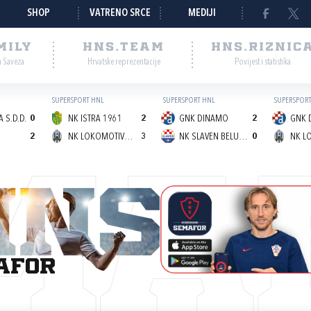
SHOP
VATRENO SRCE
MEDIJI
MILY
HNS.TEAM
HNS.RIZNIC
a Saveza
Hrvatske reprezentacije
Povijest i statistika
SUPERSPORT HNL
SUPERSPORT HNL
SUPERSPORT
 S.D.D.
0
NK ISTRA 1961
2
GNK DINAMO
2
GNK 
2
NK LOKOMOTIVA (Z)
3
NK SLAVEN BELUPO
0
MA
afor