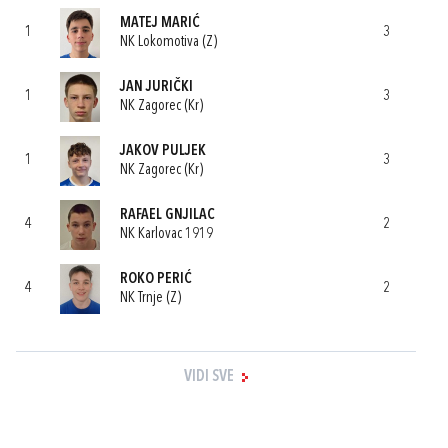
MATEJ MARIĆ
1
3
NK Lokomotiva (Z)
JAN JURIČKI
1
3
NK Zagorec (Kr)
JAKOV PULJEK
1
3
NK Zagorec (Kr)
RAFAEL GNJILAC
4
2
NK Karlovac 1919
ROKO PERIĆ
4
2
NK Trnje (Z)
VIDI SVE