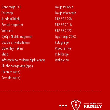
Generacija 111
Povijest HNS-a
Edukacija
Povijest Vatrenih
#JednaObitelj
FIFA SP 1998.
Ženski nogomet
FIFA SP 2018.
Veterani
FIFA SP 2022.
Dječji i školski nogomet
Liga nacija 2023.
Osobe s invaliditetom
Fotografije
UEFA Playmakers
Video arhiva
Shop
Publikacije
Informativno-multimedijski centar
Wallpaperi
Službena trgovina (app)
Ulaznice (app)
Semafor (app)