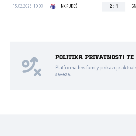
15.02.2025. 10:00
NK RUDEŠ
2
:
1
GN
Politika privatnosti t
Platforma hns.family prikazuje akt
saveza.