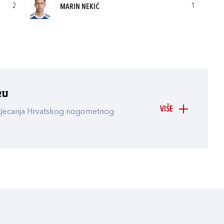
2
1
MARIN NEKIĆ
ru
VIŠE
atjecanja Hrvatskog nogometnog