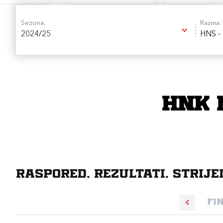
Sezona:
Razina:
2024/25
HNS -
HNK 
Raspored, rezultati, strije
Fi