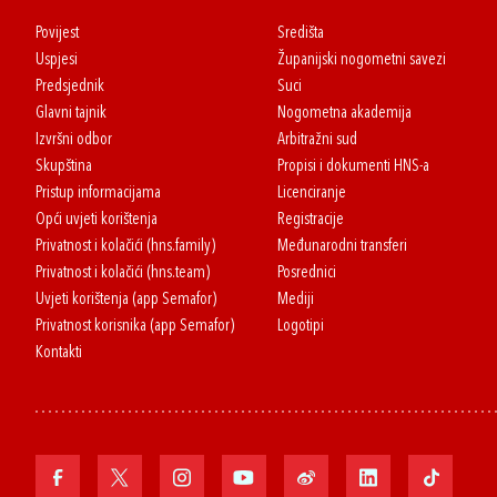
Povijest
Središta
Uspjesi
Županijski nogometni savezi
Predsjednik
Suci
Glavni tajnik
Nogometna akademija
Izvršni odbor
Arbitražni sud
Skupština
Propisi i dokumenti HNS-a
Pristup informacijama
Licenciranje
Opći uvjeti korištenja
Registracije
Privatnost i kolačići (hns.family)
Međunarodni transferi
Privatnost i kolačići (hns.team)
Posrednici
Uvjeti korištenja (app Semafor)
Mediji
Privatnost korisnika (app Semafor)
Logotipi
Kontakti