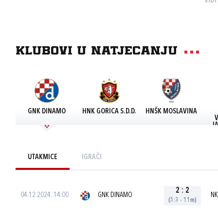
VIDI
Klubovi u natjecanju
GNK DINAMO
HNK GORICA S.D.D.
HNŠK MOSLAVINA
J
UTAKMICE
IGRAČI
2
:
2
04.12.2024. 14:00
GNK DINAMO
NK
(5:3 - 11m)