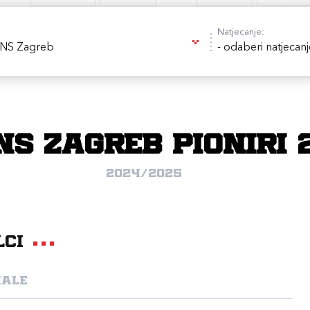
Natjecanje:
 NS Zagreb
- odaberi natjecanj
NS ZAGREB PIONIRI 
2024/2025
lci
nale