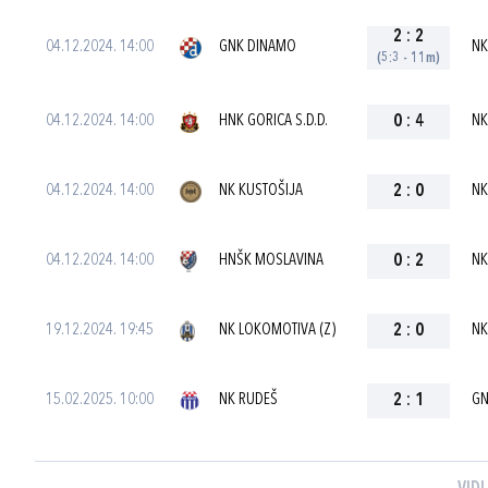
2
:
2
04.12.2024. 14:00
GNK DINAMO
NK
(5:3 - 11m)
04.12.2024. 14:00
HNK GORICA S.D.D.
0
:
4
NK
04.12.2024. 14:00
NK KUSTOŠIJA
2
:
0
NK
04.12.2024. 14:00
HNŠK MOSLAVINA
0
:
2
NK
19.12.2024. 19:45
NK LOKOMOTIVA (Z)
2
:
0
NK
15.02.2025. 10:00
NK RUDEŠ
2
:
1
GN