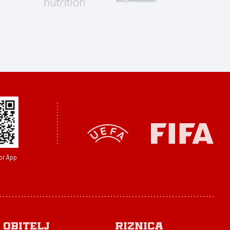
or App
Obitelj
Riznica