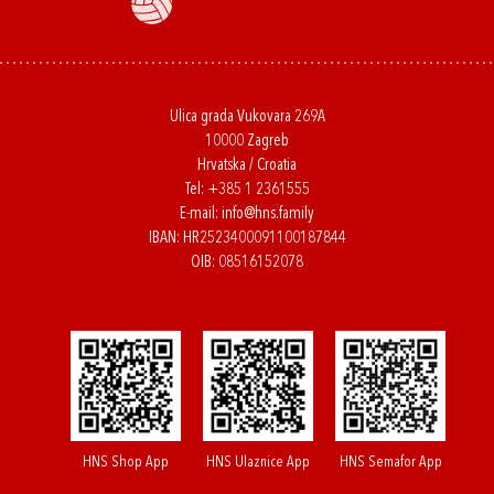
Ulica grada Vukovara 269A
10000 Zagreb
Hrvatska / Croatia
Tel:
+385 1 2361555
E-mail:
info@hns.family
IBAN: HR2523400091100187844
OIB: 08516152078
HNS Shop App
HNS Ulaznice App
HNS Semafor App