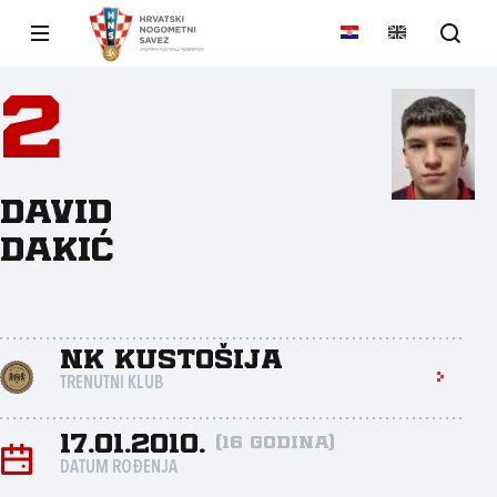
2
David
Dakić
NK Kustošija
TRENUTNI KLUB
17.01.2010.
(16 godina)
DATUM ROĐENJA