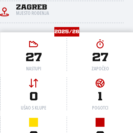
Zagreb
MJESTO ROĐENJA
2025/26
27
27
NASTUPI
ZAPOČEO
0
1
UŠAO S KLUPE
POGOTCI