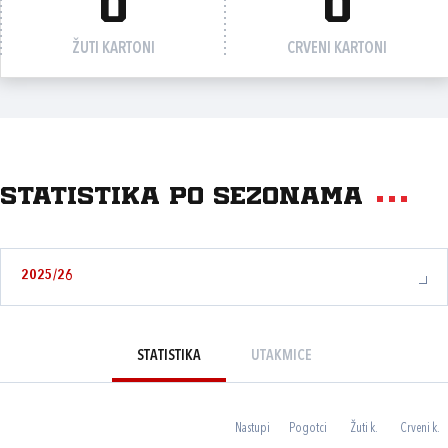
0
0
ŽUTI KARTONI
CRVENI KARTONI
Statistika po sezonama
2025/26
STATISTIKA
UTAKMICE
Nastupi
Pogotci
Žuti k.
Crveni k.