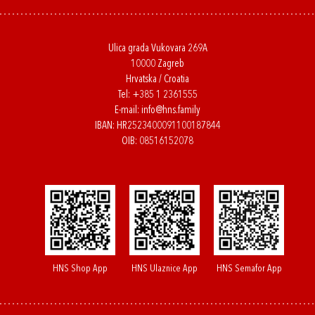
Ulica grada Vukovara 269A
10000 Zagreb
Hrvatska / Croatia
Tel:
+385 1 2361555
E-mail:
info@hns.family
IBAN: HR2523400091100187844
OIB: 08516152078
HNS Shop App
HNS Ulaznice App
HNS Semafor App