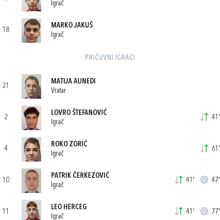
Igrač
MARKO JAKUŠ
18
Igrač
PRIČUVNI IGRAČI
MATIJA AUNEDI
21
Vratar
LOVRO ŠTEFANOVIĆ
2
41'
Igrač
ROKO ZORIĆ
4
61'
Igrač
PATRIK ČERKEZOVIĆ
10
41'
47'
Igrač
LEO HERCEG
11
41'
77'
Igrač