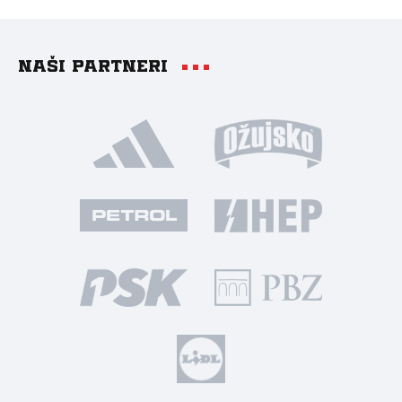
Naši partneri