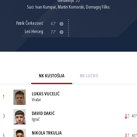
Gledatelja: 35
Suci: Ivan Kumpar, Martin Komorski, Domagoj Filko.
Patrik Čerkezović
47'
Leo Herceg
77'
NK KUSTOŠIJA
NK LUČKO
LUKAS VUCELIĆ
1
Vratar
DAVID DAKIĆ
3
41'
Igrač
NIKOLA TRKULJA
5
61'