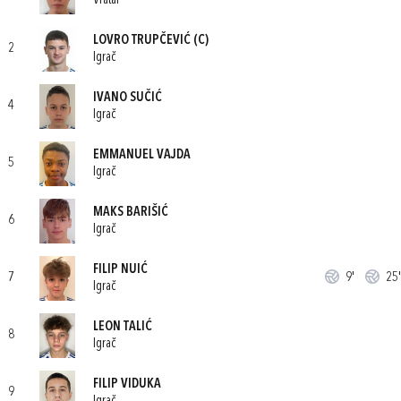
Vratar
LOVRO TRUPČEVIĆ
(C)
2
Igrač
IVANO SUČIĆ
4
Igrač
EMMANUEL VAJDA
5
Igrač
MAKS BARIŠIĆ
6
Igrač
FILIP NUIĆ
7
9'
25'
Igrač
LEON TALIĆ
8
Igrač
FILIP VIDUKA
9