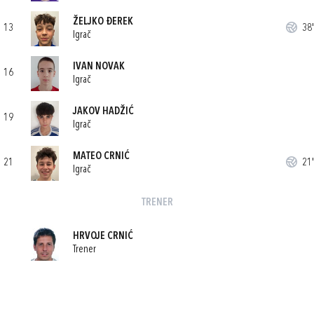
ŽELJKO ĐEREK
13
38'
Igrač
IVAN NOVAK
16
Igrač
JAKOV HADŽIĆ
19
Igrač
MATEO CRNIĆ
21
21'
Igrač
TRENER
HRVOJE CRNIĆ
Trener