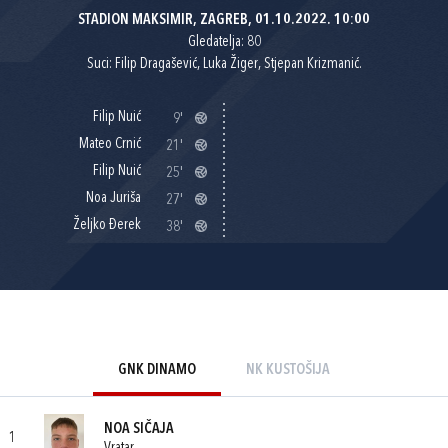
STADION MAKSIMIR, ZAGREB, 01.10.2022. 10:00
Gledatelja: 80
Suci: Filip Dragašević, Luka Žiger, Stjepan Krizmanić.
Filip Nuić
9'
Mateo Crnić
21'
Filip Nuić
25'
Noa Juriša
27'
Željko Đerek
38'
GNK DINAMO
NK KUSTOŠIJA
NOA SIČAJA
1