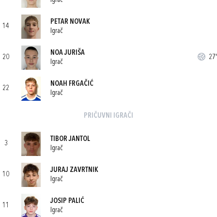
Igrač
PETAR NOVAK
14
Igrač
NOA JURIŠA
20
27'
Igrač
NOAH FRGAČIĆ
22
Igrač
PRIČUVNI IGRAČI
TIBOR JANTOL
3
Igrač
JURAJ ZAVRTNIK
10
Igrač
JOSIP PALIĆ
11
Igrač