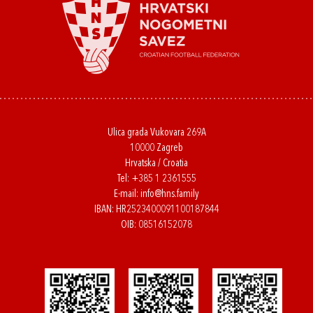
Ulica grada Vukovara 269A
10000 Zagreb
Hrvatska / Croatia
Tel:
+385 1 2361555
E-mail:
info@hns.family
IBAN: HR2523400091100187844
OIB: 08516152078