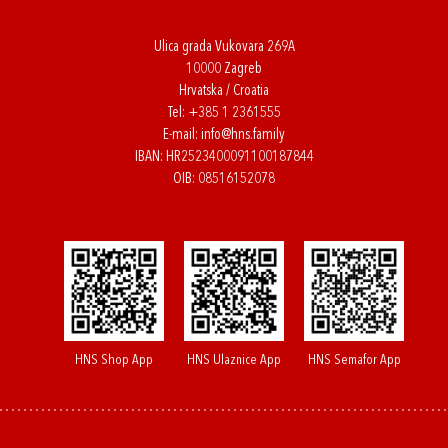
Ulica grada Vukovara 269A
10000 Zagreb
Hrvatska / Croatia
Tel:
+385 1 2361555
E-mail:
info@hns.family
IBAN: HR2523400091100187844
OIB: 08516152078
HNS Shop App
HNS Ulaznice App
HNS Semafor App