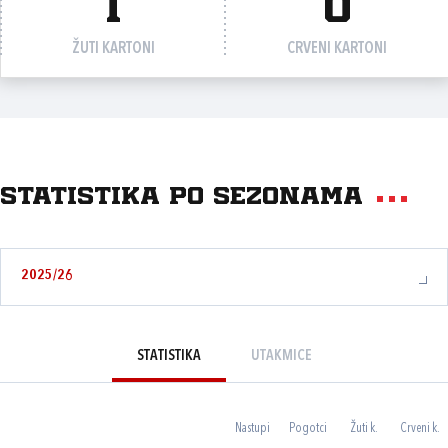
1
0
ŽUTI KARTONI
CRVENI KARTONI
Statistika po sezonama
2025/26
STATISTIKA
UTAKMICE
Nastupi
Pogotci
Žuti k.
Crveni k.