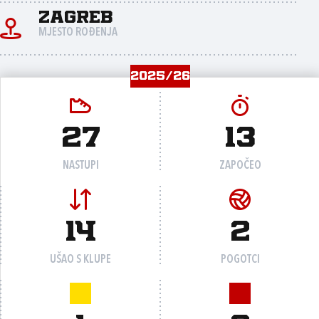
Zagreb
MJESTO ROĐENJA
2025/26
27
13
NASTUPI
ZAPOČEO
14
2
UŠAO S KLUPE
POGOTCI