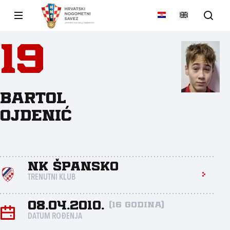
19
Bartol
Ojdenić
NK Špansko
TRENUTNI KLUB
08.04.2010.
(16 godina)
DATUM ROĐENJA