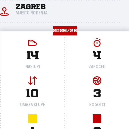
Zagreb
MJESTO ROĐENJA
2025/26
14
4
NASTUPI
ZAPOČEO
10
3
UŠAO S KLUPE
POGOTCI