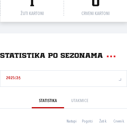
1
0
ŽUTI KARTONI
CRVENI KARTONI
Statistika po sezonama
2025/26
STATISTIKA
UTAKMICE
Nastupi
Pogotci
Žuti k.
Crveni k.