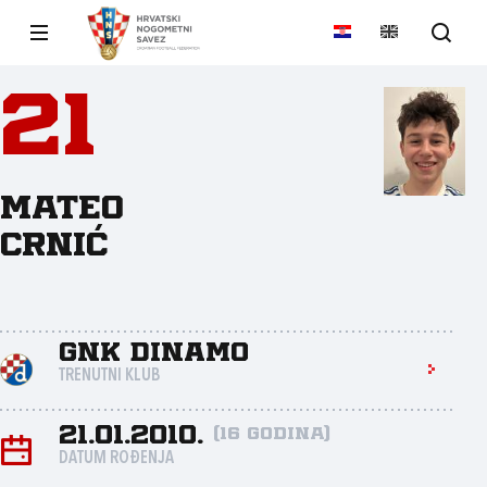
21
Mateo
Crnić
GNK Dinamo
TRENUTNI KLUB
21.01.2010.
(16 godina)
DATUM ROĐENJA