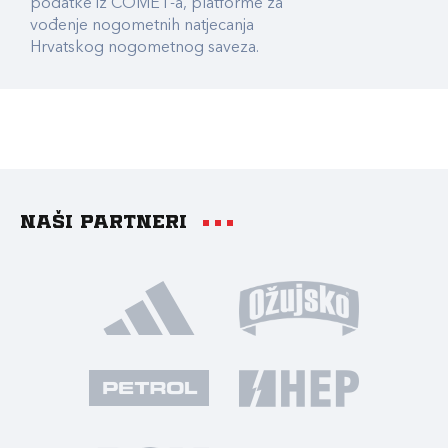
podatke iz COMET-a, platforme za
vođenje nogometnih natjecanja
Hrvatskog nogometnog saveza.
Naši partneri