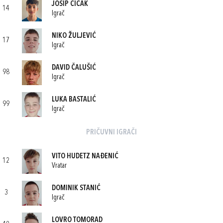
JOSIP ČIČAK
14
Igrač
NIKO ŽULJEVIĆ
17
Igrač
DAVID ČALUŠIĆ
98
Igrač
LUKA BASTALIĆ
99
Igrač
PRIČUVNI IGRAČI
VITO HUDETZ NAĐENIĆ
12
Vratar
DOMINIK STANIĆ
3
Igrač
LOVRO TOMORAD