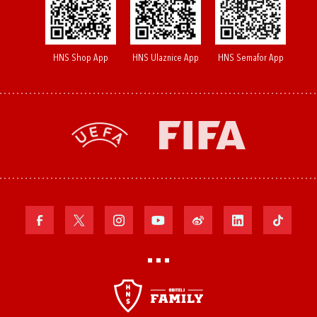
HNS Shop App
HNS Ulaznice App
HNS Semafor App