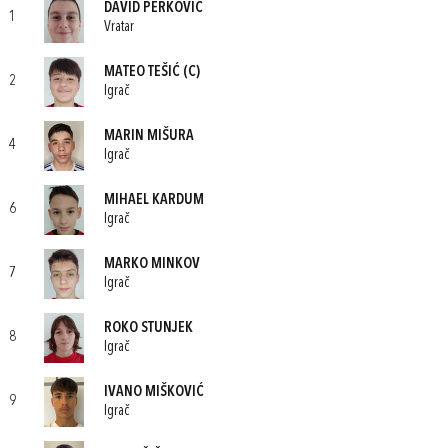
DAVID PERKOVIĆ
1
Vratar
MATEO TEŠIĆ
(C)
2
Igrač
MARIN MIŠURA
4
Igrač
MIHAEL KARDUM
6
Igrač
MARKO MINKOV
7
Igrač
ROKO STUNJEK
8
Igrač
IVANO MIŠKOVIĆ
9
Igrač