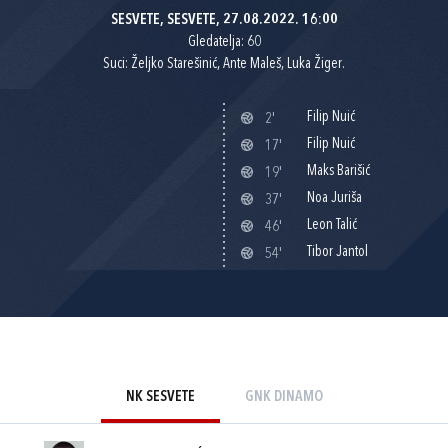
SESVETE, SESVETE, 27.08.2022. 16:00
Gledatelja: 60
Suci: Željko Starešinić, Ante Maleš, Luka Žiger.
Filip Nuić
2'
Filip Nuić
17'
Maks Barišić
19'
Noa Juriša
37'
Leon Talić
46'
Tibor Jantol
54'
NK SESVETE
GNK DINAMO