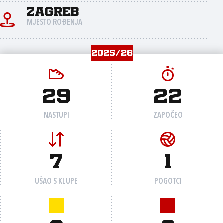
Zagreb
MJESTO ROĐENJA
2025/26
29
22
NASTUPI
ZAPOČEO
7
1
UŠAO S KLUPE
POGOTCI