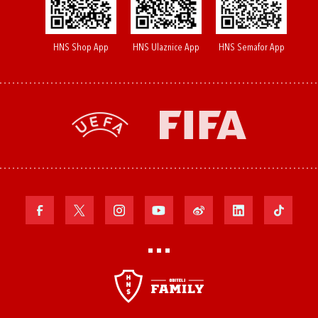
HNS Shop App
HNS Ulaznice App
HNS Semafor App