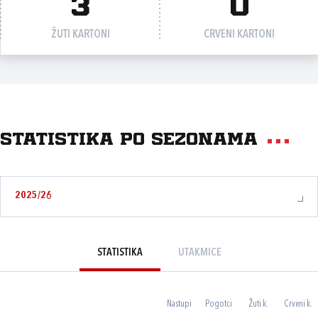
3
0
ŽUTI KARTONI
CRVENI KARTONI
Statistika po sezonama
2025/26
STATISTIKA
UTAKMICE
Nastupi
Pogotci
Žuti k.
Crveni k.