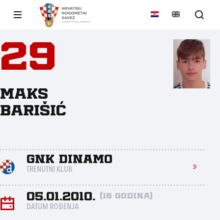
29
Maks
Barišić
GNK Dinamo
TRENUTNI KLUB
05.01.2010.
(16 godina)
DATUM ROĐENJA