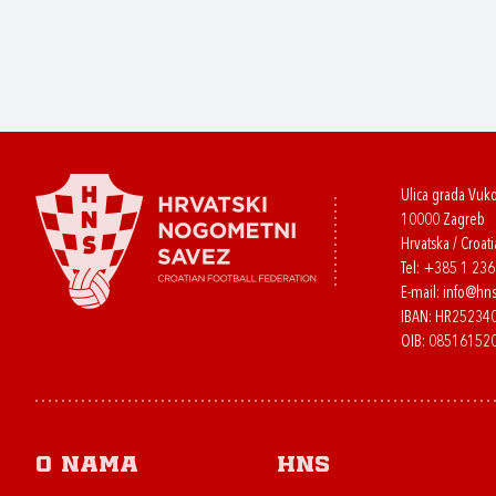
Ulica grada Vuk
10000 Zagreb
Hrvatska / Croati
Tel:
+385 1 23
E-mail:
info@hns
IBAN: HR2523
OIB: 08516152
O nama
HNS