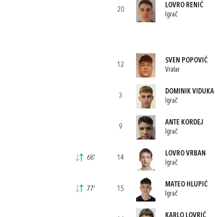
LOVRO RENIĆ
20
Igrač
SVEN POPOVIĆ
12
Vratar
DOMINIK VIDUKA
3
Igrač
ANTE KORDEJ
9
Igrač
LOVRO VRBAN
68'
14
Igrač
MATEO HLUPIĆ
77'
15
Igrač
KARLO LOVRIĆ