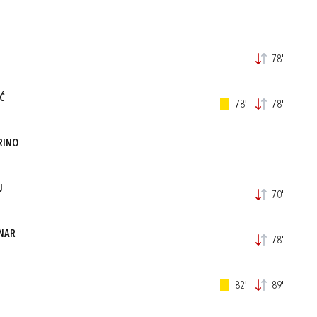
78'
Ć
78'
78'
RINO
J
70'
LNAR
78'
82'
89'