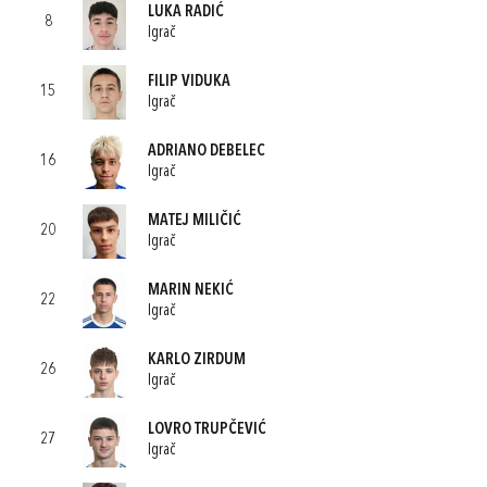
LUKA RADIĆ
8
Igrač
FILIP VIDUKA
15
Igrač
ADRIANO DEBELEC
16
Igrač
MATEJ MILIČIĆ
20
Igrač
MARIN NEKIĆ
22
Igrač
KARLO ZIRDUM
26
Igrač
LOVRO TRUPČEVIĆ
27
Igrač