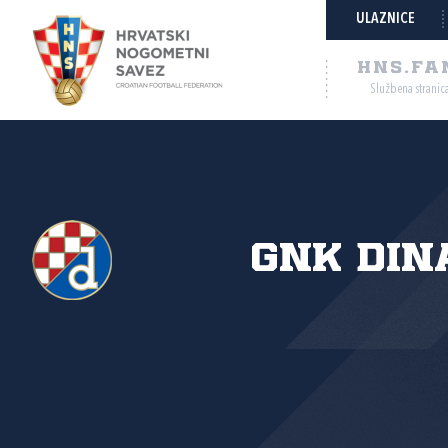
ULAZNICE
HNS.FA
Službena stranic
GNK Din