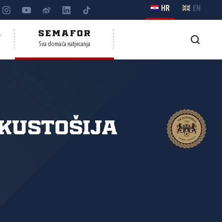
HR
EN
A
SEMAFOR
Sva domaća natjecanja
Kustošija