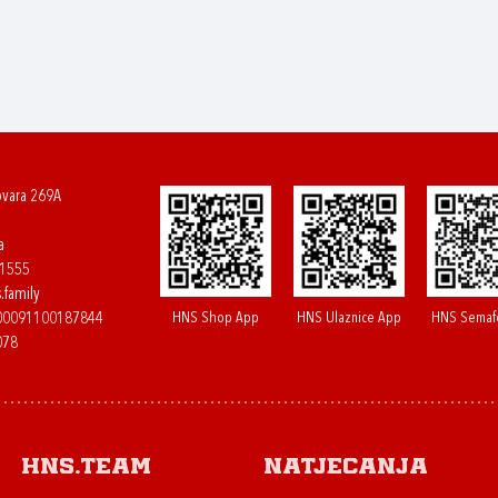
ovara 269A
a
61555
.family
HNS Shop App
HNS Ulaznice App
HNS Semaf
400091100187844
078
HNS.team
Natjecanja