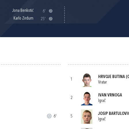
Jona Benkotić
6'
Karlo Zirdum
25'
HRVOJE BUTINA
(C
1
Vratar
IVAN VRNOGA
2
Igrač
JOSIP BARTULOVI
6'
5
Igrač