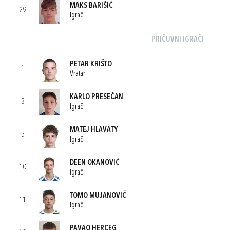
MAKS BARIŠIĆ
29
Igrač
PRIČUVNI IGRAČI
PETAR KRIŠTO
1
Vratar
KARLO PRESEČAN
3
Igrač
MATEJ HLAVATY
5
Igrač
DEEN OKANOVIĆ
10
Igrač
TOMO MUJANOVIĆ
11
Igrač
PAVAO HERCEG