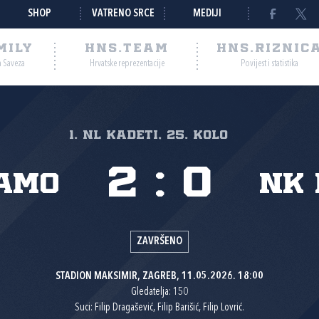
SHOP
VATRENO SRCE
MEDIJI
MILY
HNS.TEAM
HNS.RIZNIC
a Saveza
Hrvatske reprezentacije
Povijest i statistika
1. NL kadeti, 25. kolo
2
:
0
amo
NK 
ZAVRŠENO
STADION MAKSIMIR, ZAGREB, 11.05.2026. 18:00
Gledatelja: 150
Suci: Filip Dragašević, Filip Barišić, Filip Lovrić.