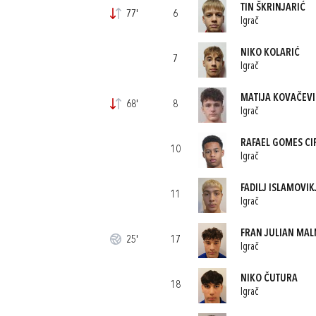
TIN ŠKRINJARIĆ
77'
6
Igrač
NIKO KOLARIĆ
7
Igrač
MATIJA KOVAČEVI
68'
8
Igrač
RAFAEL GOMES CI
10
Igrač
FADILJ ISLAMOVIK
11
Igrač
FRAN JULIAN MA
25'
17
Igrač
NIKO ČUTURA
18
Igrač