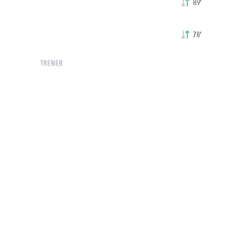
89'
78'
TRENER