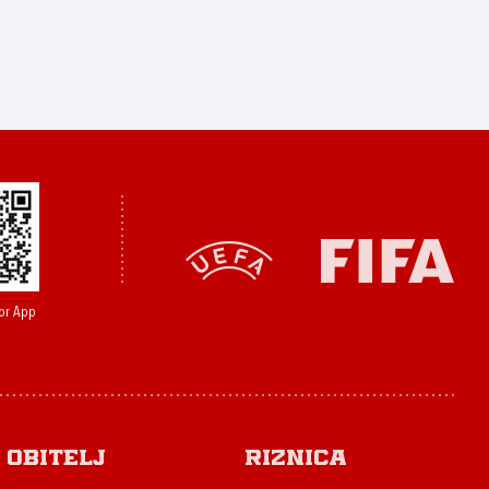
or App
Obitelj
Riznica