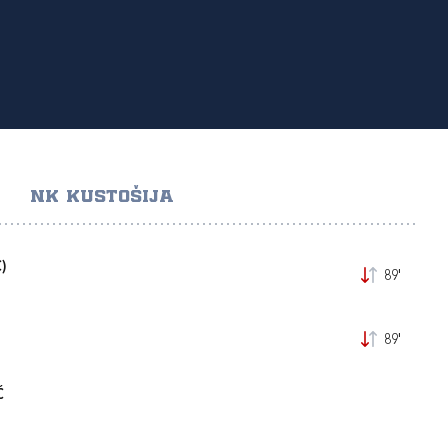
NK KUSTOŠIJA
)
89'
89'
Ć