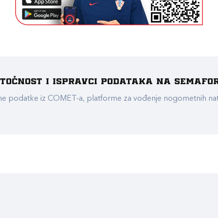
e točnost i ispravci podataka na Semafo
ualne podatke iz COMET-a, platforme za vođenje nogometnih n