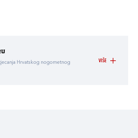
ru
VIŠE
atjecanja Hrvatskog nogometnog