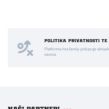
Politika privatnosti t
Platforma hns.family prikazuje akt
saveza.