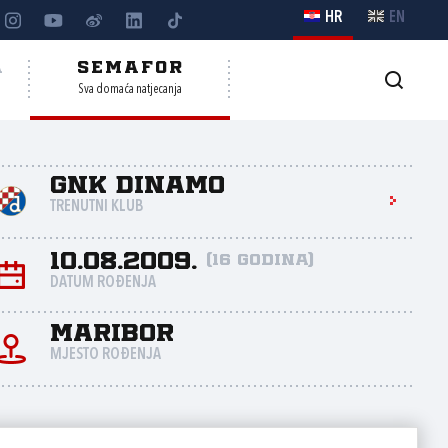
HR
EN
A
SEMAFOR
Sva domaća natjecanja
GNK Dinamo
TRENUTNI KLUB
10.08.2009.
(16 godina)
DATUM ROĐENJA
Maribor
MJESTO ROĐENJA