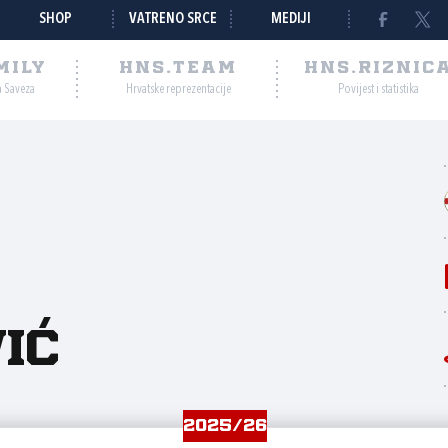
SHOP
VATRENO SRCE
MEDIJI
MILY
HNS.TEAM
HNS.RIZNIC
a Saveza
Hrvatske reprezentacije
Povijest i statistika
ić
2025/26