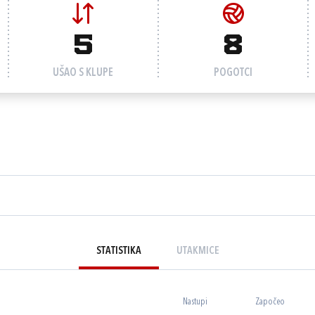
5
8
UŠAO S KLUPE
POGOTCI
STATISTIKA
UTAKMICE
Nastupi
Započeo