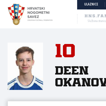
ULAZNICE
HNS.FA
Službena stranic
10
Deen
Okanov