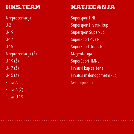
HNS.team
Natjecanja
A reprezentacija
Supersport HNL
U-21
Supersport Hrvatski kup
U-19
Supersport Superkup
U-17
SuperSport Prva NL
U-15
SuperSport Druga NL
A reprezentacija (Ž)
Magenta Liga
U-19 (Ž)
SuperSport HMNL
U-17 (Ž)
Hrvatski kup za žene
U-15 (Ž)
Hrvatski malonogometni kup
Futsal A
Sva natjecanja
Futsal A (Ž)
Futsal U-19