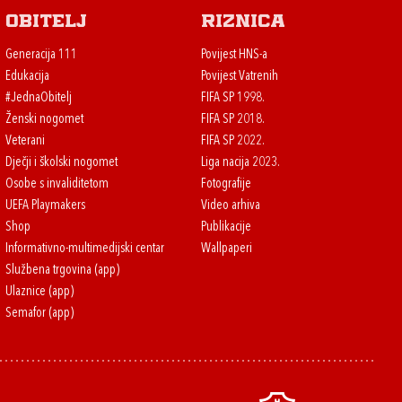
Obitelj
Riznica
Generacija 111
Povijest HNS-a
Edukacija
Povijest Vatrenih
#JednaObitelj
FIFA SP 1998.
Ženski nogomet
FIFA SP 2018.
Veterani
FIFA SP 2022.
Dječji i školski nogomet
Liga nacija 2023.
Osobe s invaliditetom
Fotografije
UEFA Playmakers
Video arhiva
Shop
Publikacije
Informativno-multimedijski centar
Wallpaperi
Službena trgovina (app)
Ulaznice (app)
Semafor (app)