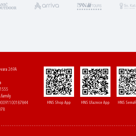
ovara 269A
a
61555
.family
HNS Shop App
HNS Ulaznice App
HNS Semaf
400091100187844
078