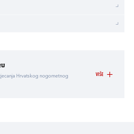
ru
VIŠE
atjecanja Hrvatskog nogometnog