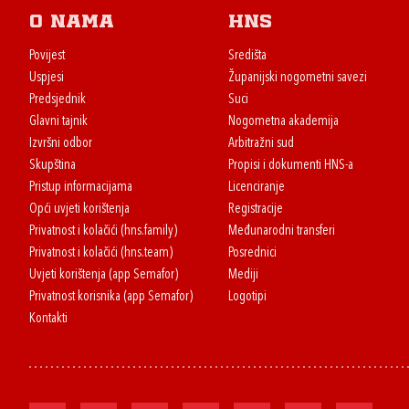
O nama
HNS
Povijest
Središta
Uspjesi
Županijski nogometni savezi
Predsjednik
Suci
Glavni tajnik
Nogometna akademija
Izvršni odbor
Arbitražni sud
Skupština
Propisi i dokumenti HNS-a
Pristup informacijama
Licenciranje
Opći uvjeti korištenja
Registracije
Privatnost i kolačići (hns.family)
Međunarodni transferi
Privatnost i kolačići (hns.team)
Posrednici
Uvjeti korištenja (app Semafor)
Mediji
Privatnost korisnika (app Semafor)
Logotipi
Kontakti