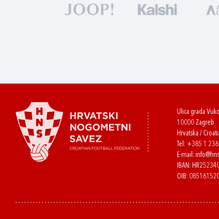
Ulica grada Vuk
10000 Zagreb
Hrvatska / Croati
Tel:
+385 1 23
E-mail:
info@hns
IBAN: HR2523
OIB: 08516152