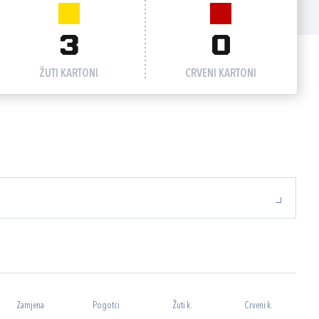
3
0
ŽUTI KARTONI
CRVENI KARTONI
Zamjena
Pogotci
Žuti k.
Crveni k.