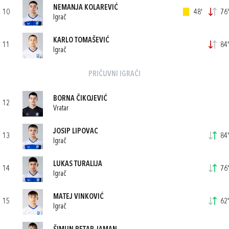
NEMANJA KOLAREVIĆ
10
48'
76'
Igrač
KARLO TOMAŠEVIĆ
11
84'
Igrač
PRIČUVNI IGRAČI
BORNA ČIKOJEVIĆ
12
Vratar
JOSIP LIPOVAC
13
84'
Igrač
LUKAS TURALIJA
14
76'
Igrač
MATEJ VINKOVIĆ
15
62'
Igrač