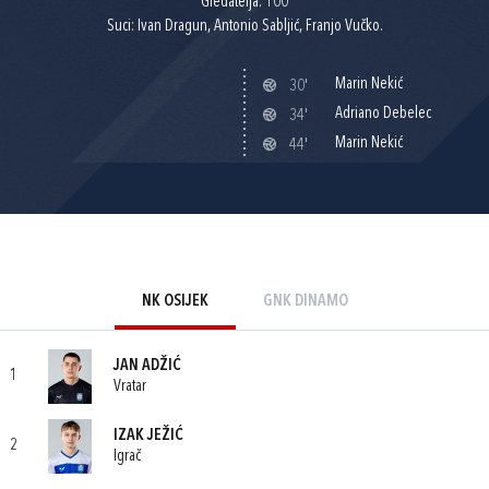
Gledatelja: 100
Suci: Ivan Dragun, Antonio Sabljić, Franjo Vučko.
Marin Nekić
30'
Adriano Debelec
34'
Marin Nekić
44'
NK OSIJEK
GNK DINAMO
JAN ADŽIĆ
1
Vratar
IZAK JEŽIĆ
2
Igrač