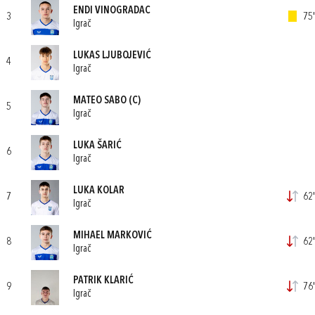
ENDI VINOGRADAC
3
75'
Igrač
LUKAS LJUBOJEVIĆ
4
Igrač
MATEO SABO
(C)
5
Igrač
LUKA ŠARIĆ
6
Igrač
LUKA KOLAR
7
62'
Igrač
MIHAEL MARKOVIĆ
8
62'
Igrač
PATRIK KLARIĆ
9
76'
Igrač