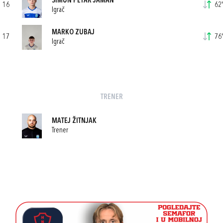
ŠIMUN PETAR JAMAN
16
62'
Igrač
MARKO ZUBAJ
17
76'
Igrač
TRENER
MATEJ ŽITNJAK
Trener