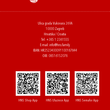
Ulica grada Vukovara 269A
10000 Zagreb
Hrvatska / Croatia
Tel:
+385 1 2361555
E-mail:
info@hns.family
IBAN: HR2523400091100187844
OIB: 08516152078
HNS Shop App
HNS Ulaznice App
HNS Semafor App