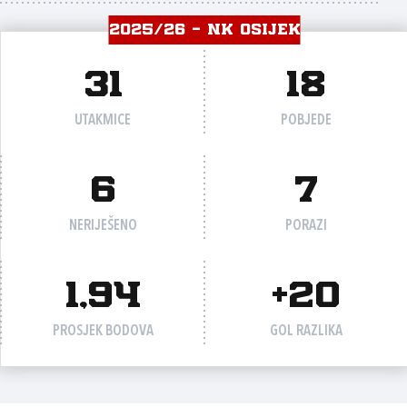
2025/26 - NK OSIJEK
31
18
UTAKMICE
POBJEDE
6
7
NERIJEŠENO
PORAZI
1,94
+20
PROSJEK BODOVA
GOL RAZLIKA