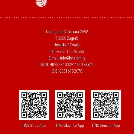
Ulica grada Vukovara 269A
10000 Zagreb
Hrvatska / Croatia
Tel:
+385 1 2361555
E-mail:
info@hns.family
IBAN: HR2523400091100187844
OIB: 08516152078
HNS Shop App
HNS Ulaznice App
HNS Semafor App