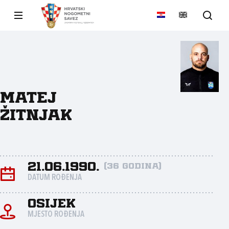
Matej
Žitnjak
21.06.1990.
(36 godina)
DATUM ROĐENJA
Osijek
MJESTO ROĐENJA