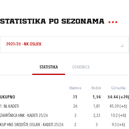
Statistika po sezonama
2025/26 - NK OSIJEK
STATISTIKA
UTAKMICE
Utakmice
Bod/ut.
Gol razlika
UKUPNO
31
1,94
64:44 (+20)
1. NL KADETI
26
1,81
45:39 (+6)
ZAVRŠNICA HNK - KADETI 25/26
3
2,33
10:2 (+8)
KUP HNS SREDIŠTE OSIJEK - KADETI 25/26
2
3
9:3 (+6)