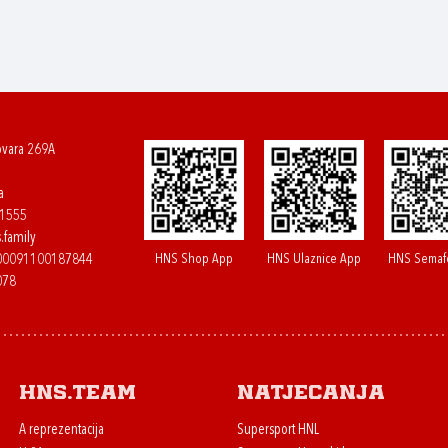
ovara 269A
a
61555
.family
HNS Shop App
HNS Ulaznice App
HNS Semaf
400091100187844
078
HNS.team
Natjecanja
A reprezentacija
Supersport HNL