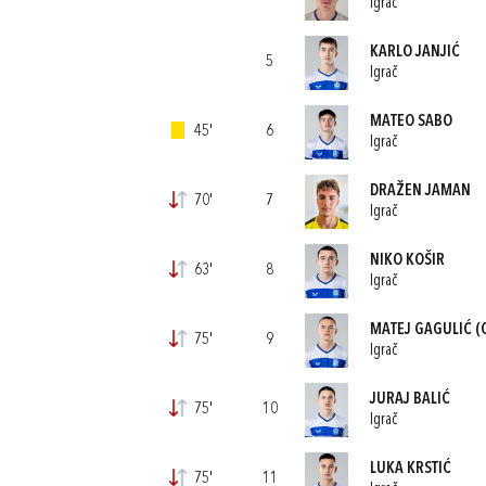
Igrač
KARLO JANJIĆ
5
Igrač
MATEO SABO
45'
6
Igrač
DRAŽEN JAMAN
70'
7
Igrač
NIKO KOŠIR
63'
8
Igrač
MATEJ GAGULIĆ
(
75'
9
Igrač
JURAJ BALIĆ
75'
10
Igrač
LUKA KRSTIĆ
75'
11