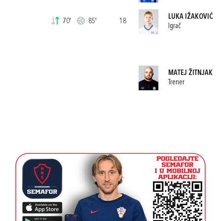
LUKA IŽAKOVIĆ
70'
85'
18
Igrač
MATEJ ŽITNJAK
Trener