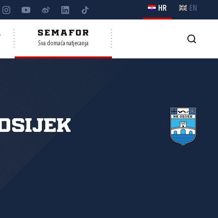
HR
EN
A
SEMAFOR
Sva domaća natjecanja
Osijek