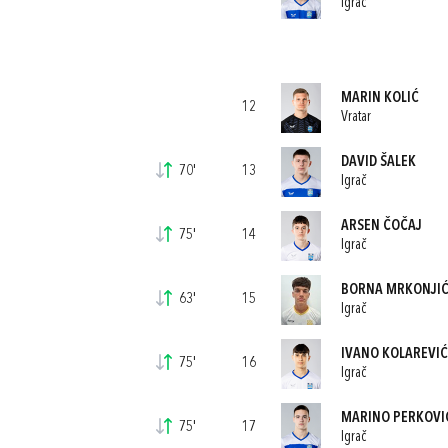
Igrač
MARIN KOLIĆ
12
Vratar
DAVID ŠALEK
70'
13
Igrač
ARSEN ČOČAJ
75'
14
Igrač
BORNA MRKONJI
63'
15
Igrač
IVANO KOLAREVIĆ
75'
16
Igrač
MARINO PERKOVI
75'
17
Igrač