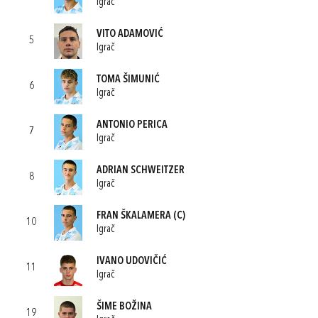
Igrač
VITO ADAMOVIĆ
5
Igrač
TOMA ŠIMUNIĆ
6
Igrač
ANTONIO PERICA
7
Igrač
ADRIAN SCHWEITZER
8
Igrač
FRAN ŠKALAMERA
(C)
10
Igrač
IVANO UDOVIČIĆ
11
Igrač
ŠIME BOŽINA
19