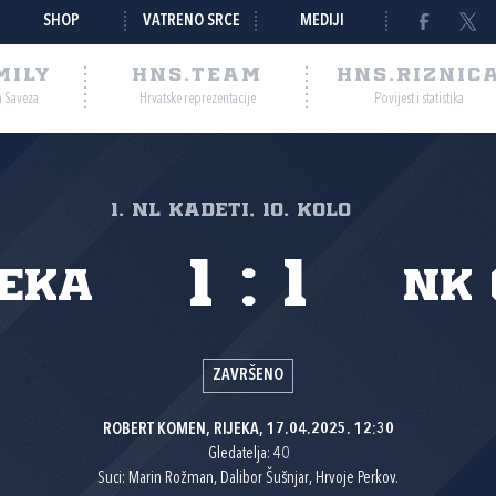
SHOP
VATRENO SRCE
MEDIJI
MILY
HNS.TEAM
HNS.RIZNIC
a Saveza
Hrvatske reprezentacije
Povijest i statistika
1. NL kadeti, 10. kolo
1
:
1
jeka
NK 
ZAVRŠENO
ROBERT KOMEN, RIJEKA, 17.04.2025. 12:30
Gledatelja: 40
Suci: Marin Rožman, Dalibor Šušnjar, Hrvoje Perkov.