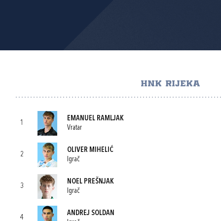
HNK RIJEKA
EMANUEL RAMLJAK
1
Vratar
OLIVER MIHELIĆ
2
Igrač
NOEL PREŠNJAK
3
Igrač
ANDREJ SOLDAN
4