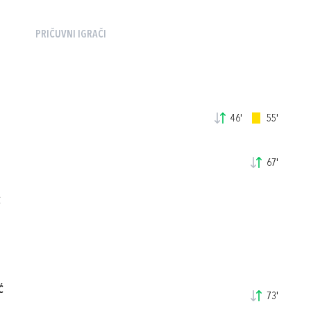
PRIČUVNI IGRAČI
46'
55'
67'
Ć
Ć
73'