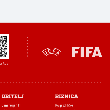
or App
Obitelj
Riznica
Generacija 111
Povijest HNS-a