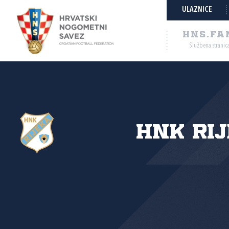
ULAZNICE
HNS.FA
Službena stranic
HNK Ri