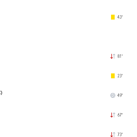
43'
81'
23'
C)
49'
67'
73'