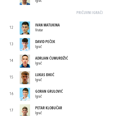
Igrač
PRIČUVNI IGRAČI
IVAN MATUKINA
12
Vratar
DAVID PEČEK
13
Igrač
ADRIJAN ĆUMURDŽIĆ
14
Igrač
LUKAS ĐIKIĆ
15
Igrač
GORAN GRULOVIĆ
16
Igrač
PETAR KLOBUČAR
17
Igrač