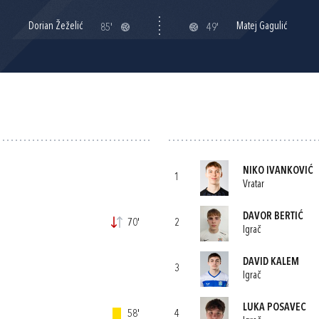
Dorian Žeželić
Matej Gagulić
85'
49'
NIKO IVANKOVIĆ
1
Vratar
DAVOR BERTIĆ
70'
2
Igrač
DAVID KALEM
3
Igrač
LUKA POSAVEC
58'
4