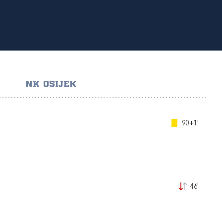
NK OSIJEK
90+1'
46'