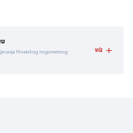
ru
VIŠE
atjecanja Hrvatskog nogometnog