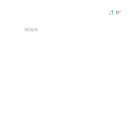
81'
TRENER