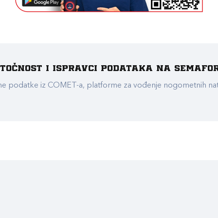
e točnost i ispravci podataka na Semafo
ualne podatke iz COMET-a, platforme za vođenje nogometnih n