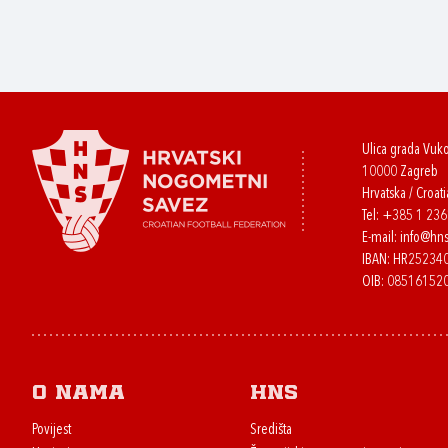
Ulica grada Vuk
10000 Zagreb
Hrvatska / Croati
Tel:
+385 1 23
E-mail:
info@hns
IBAN: HR2523
OIB: 08516152
O nama
HNS
Povijest
Središta