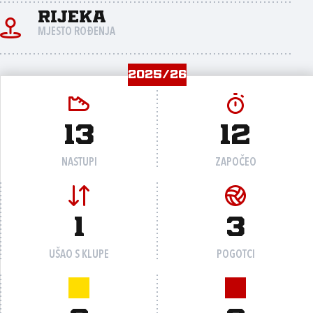
Rijeka
MJESTO ROĐENJA
2025/26
13
12
NASTUPI
ZAPOČEO
1
3
UŠAO S KLUPE
POGOTCI