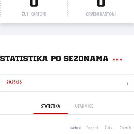
0
0
ŽUTI KARTONI
CRVENI KARTONI
Statistika po sezonama
2025/26
STATISTIKA
UTAKMICE
Nastupi
Pogotci
Žuti k.
Crveni k.