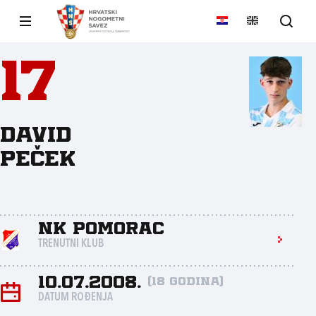
17
David
Peček
NK Pomorac
TRENUTNI KLUB
10.07.2008.
(18 godina)
DATUM ROĐENJA