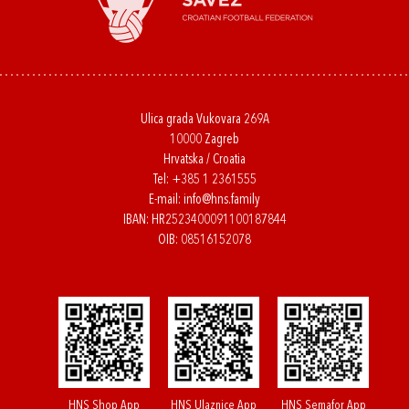
Ulica grada Vukovara 269A
10000 Zagreb
Hrvatska / Croatia
Tel:
+385 1 2361555
E-mail:
info@hns.family
IBAN: HR2523400091100187844
OIB: 08516152078
HNS Shop App
HNS Ulaznice App
HNS Semafor App