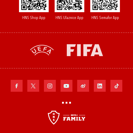
HNS Shop App
HNS Ulaznice App
HNS Semafor App