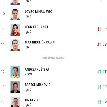
Igrač
LOVRO MIHALJEVIĆ
10
Igrač
LEON KERHANAJ
11
13'
Igrač
MAX NIKOLIĆ - RADIN
14
32'
Igrač
PRIČUVNI IGRAČI
ANDREJ KUŠTERA
12
51'
Vratar
BARTOL MIŠKOVIĆ
13
13'
Igrač
TIN KEZELE
15
54'
Igrač