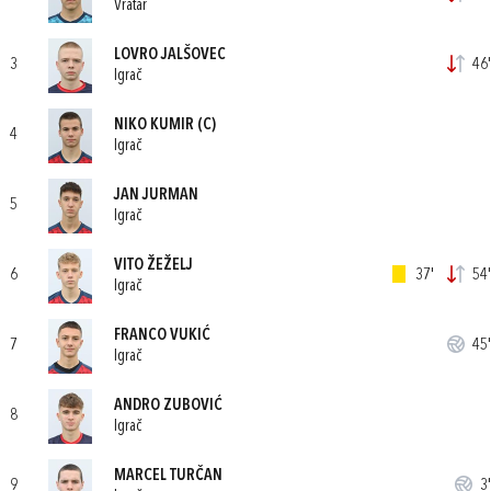
Vratar
LOVRO JALŠOVEC
3
46'
Igrač
NIKO KUMIR
(C)
4
Igrač
JAN JURMAN
5
Igrač
VITO ŽEŽELJ
6
37'
54'
Igrač
FRANCO VUKIĆ
7
45'
Igrač
ANDRO ZUBOVIĆ
8
Igrač
MARCEL TURČAN
9
3'