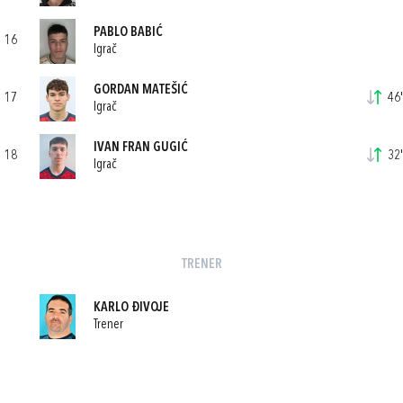
PABLO BABIĆ
16
Igrač
GORDAN MATEŠIĆ
17
46'
Igrač
IVAN FRAN GUGIĆ
18
32'
Igrač
TRENER
KARLO ĐIVOJE
Trener