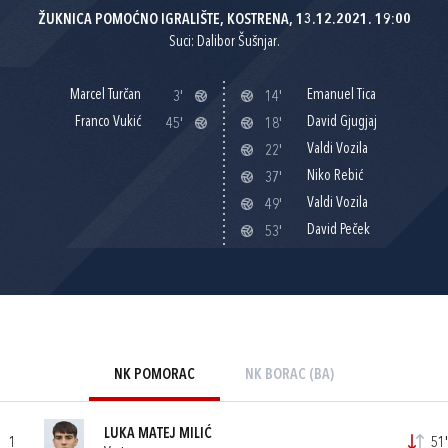
ŽUKNICA POMOĆNO IGRALIŠTE, KOSTRENA, 13.12.2021. 19:00
Suci: Dalibor Šušnjar.
Marcel Turčan
Emanuel Tica
3'
14'
Franco Vukić
David Gjugjaj
45'
18'
Valdi Vozila
22'
Niko Rebić
37'
Valdi Vozila
49'
David Peček
53'
NK POMORAC
NK BORAC (BA)
LUKA MATEJ MILIĆ
1
51'