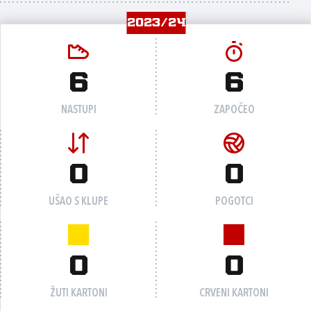
2023/24
6
6
NASTUPI
ZAPOČEO
0
0
UŠAO S KLUPE
POGOTCI
0
0
ŽUTI KARTONI
CRVENI KARTONI