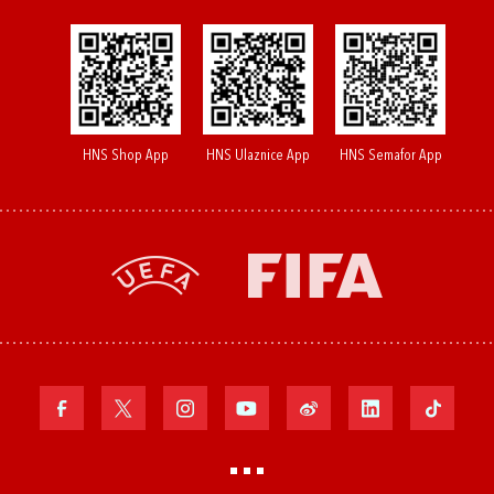
HNS Shop App
HNS Ulaznice App
HNS Semafor App