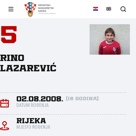
5
Rino
Lazarević
02.08.2008.
(18 godina)
DATUM ROĐENJA
Rijeka
MJESTO ROĐENJA