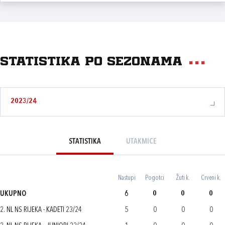
Statistika po sezonama
2023/24
STATISTIKA
UTAKMICE
Nastupi
Pogotci
Žuti k.
Crveni k.
UKUPNO
6
0
0
0
2. NL NS RIJEKA - KADETI 23/24
5
0
0
0