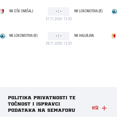
NK OŠK OMIŠALJ
-
:
-
NK LOKOMOTIVA (R)
21.11.2026. 13:30
NK LOKOMOTIVA (R)
-
:
-
NK HALUBJAN
28.11.2026. 13:30
Politika privatnosti te
točnost i ispravci
VIŠE
podataka na Semaforu