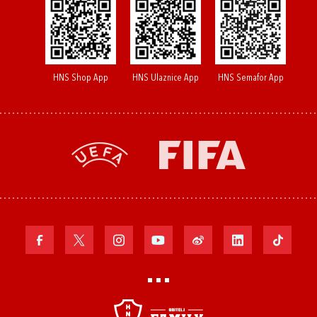
HNS Shop App
HNS Ulaznice App
HNS Semafor App