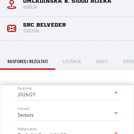
Omladinska 8, 51000 Rijeka
ADRESA
SRC Belveder
STADION
RASPORED I REZULTATI
LJESTVICA
IGRAČI
STATI
Sezona:
2026/27
Uzrast:
Seniors
Natjecanje: