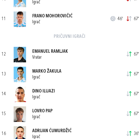
Igrač
FRANO MOHOROVIČIĆ
11
46'
67'
Igrač
PRIČUVNI IGRAČI
EMANUEL RAMLJAK
12
67'
Vratar
MARKO ŽAKULA
13
67'
Igrač
DINO ILIJAZI
14
67'
Igrač
LOVRO PAP
15
67'
Igrač
ADRIJAN ĆUMURDŽIĆ
16
36'
Igrač