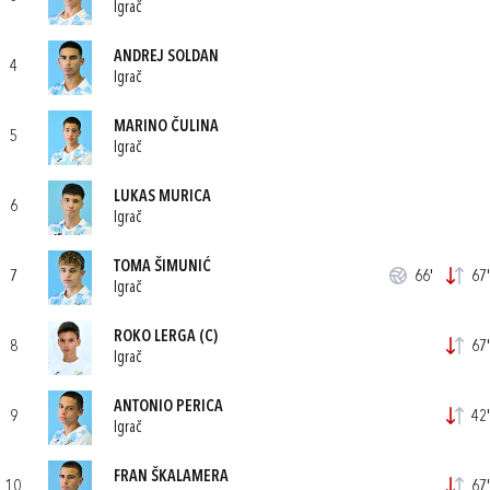
Igrač
ANDREJ SOLDAN
4
Igrač
MARINO ČULINA
5
Igrač
LUKAS MURICA
6
Igrač
TOMA ŠIMUNIĆ
7
66'
67'
Igrač
ROKO LERGA
(C)
8
67'
Igrač
ANTONIO PERICA
9
42'
Igrač
FRAN ŠKALAMERA
10
67'