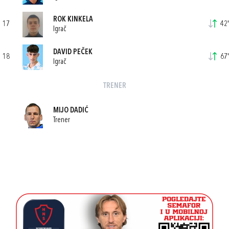
ROK KINKELA
17
42'
Igrač
DAVID PEČEK
18
67'
Igrač
TRENER
MIJO DADIĆ
Trener