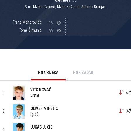
Gledatelja: 50
Suci: Marko Cvijović, Marin Rožman, Antonio Kranjac.
Frano Mohorovičić
46'
Toma Šimunić
66'
HNK RIJEKA
HNK ZADAR
VITO KOVAČ
1
67'
Vratar
OLIVER MIHELIĆ
2
36'
Igrač
LUKAS UJČIĆ
3