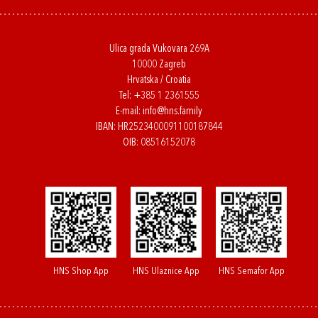
Ulica grada Vukovara 269A
10000 Zagreb
Hrvatska / Croatia
Tel:
+385 1 2361555
E-mail:
info@hns.family
IBAN: HR2523400091100187844
OIB: 08516152078
HNS Shop App
HNS Ulaznice App
HNS Semafor App