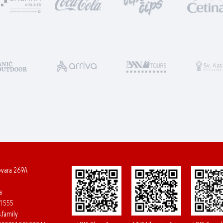
ovara 269A
a
61555
.family