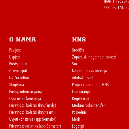
IBAN: HR2523
OIB: 08516152
O nama
HNS
Povijest
Središta
Uspjesi
Županijski nogometni savezi
Predsjednik
Suci
Glavni tajnik
Nogometna akademija
Izvršni odbor
Arbitražni sud
Skupština
Propisi i dokumenti HNS-a
Pristup informacijama
Licenciranje
Opći uvjeti korištenja
Registracije
Privatnost i kolačići (hns.family)
Međunarodni transferi
Privatnost i kolačići (hns.team)
Posrednici
Uvjeti korištenja (app Semafor)
Mediji
Privatnost korisnika (app Semafor)
Logotipi