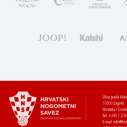
Ulica grada Vuk
10000 Zagreb
Hrvatska / Croati
Tel:
+385 1 23
E-mail:
info@hns