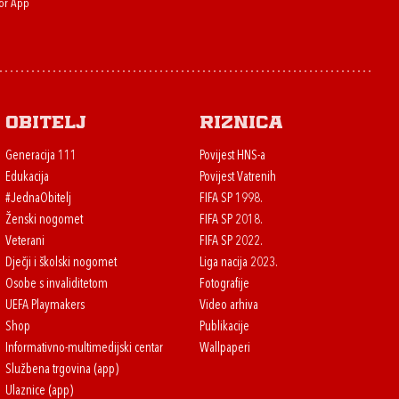
or App
Obitelj
Riznica
Generacija 111
Povijest HNS-a
Edukacija
Povijest Vatrenih
#JednaObitelj
FIFA SP 1998.
Ženski nogomet
FIFA SP 2018.
Veterani
FIFA SP 2022.
Dječji i školski nogomet
Liga nacija 2023.
Osobe s invaliditetom
Fotografije
UEFA Playmakers
Video arhiva
Shop
Publikacije
Informativno-multimedijski centar
Wallpaperi
Službena trgovina (app)
Ulaznice (app)