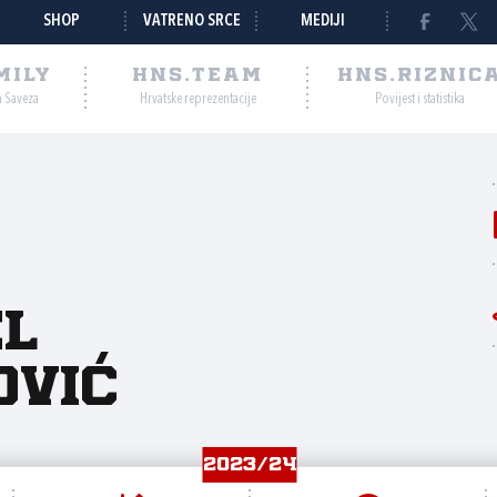
SHOP
VATRENO SRCE
MEDIJI
MILY
HNS.TEAM
HNS.RIZNIC
a Saveza
Hrvatske reprezentacije
Povijest i statistika
el
ović
2023/24