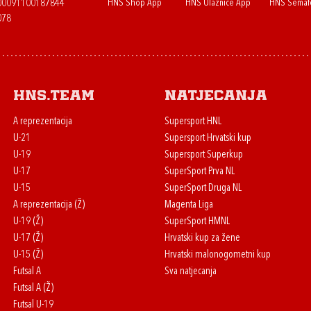
HNS Shop App
HNS Ulaznice App
HNS Semaf
400091100187844
078
HNS.team
Natjecanja
A reprezentacija
Supersport HNL
U-21
Supersport Hrvatski kup
U-19
Supersport Superkup
U-17
SuperSport Prva NL
U-15
SuperSport Druga NL
A reprezentacija (Ž)
Magenta Liga
U-19 (Ž)
SuperSport HMNL
U-17 (Ž)
Hrvatski kup za žene
U-15 (Ž)
Hrvatski malonogometni kup
Futsal A
Sva natjecanja
Futsal A (Ž)
Futsal U-19