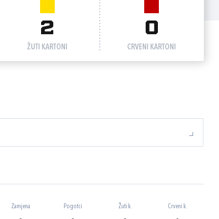
2
0
ŽUTI KARTONI
CRVENI KARTONI
Zamjena
Pogotci
Žuti k.
Crveni k.