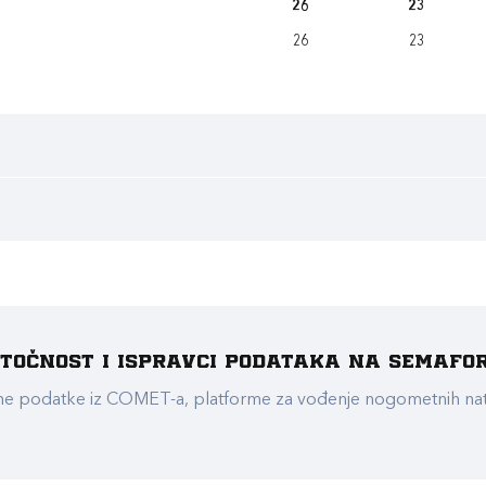
26
23
26
23
e točnost i ispravci podataka na Semafo
ualne podatke iz COMET-a, platforme za vođenje nogometnih n