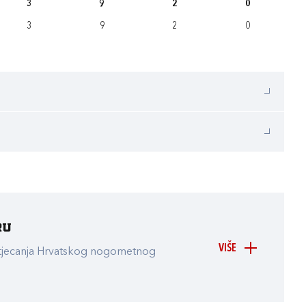
3
9
2
0
3
9
2
0
ru
VIŠE
atjecanja Hrvatskog nogometnog