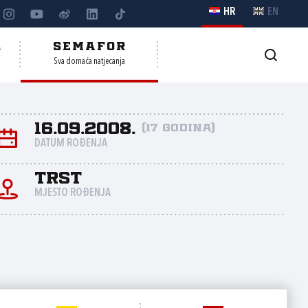
HR
EN
A
SEMAFOR
Sva domaća natjecanja
16.09.2008.
(17 godina)
DATUM ROĐENJA
Trst
MJESTO ROĐENJA