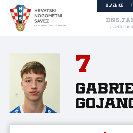
ULAZNICE
HNS.FA
Službena stranic
7
Gabri
Gojan