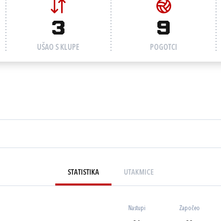
3
9
UŠAO S KLUPE
POGOTCI
STATISTIKA
UTAKMICE
Nastupi
Započeo