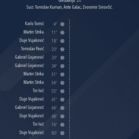
Gledatelja: 20
Suci: Tomislav Kuman, Ante Galac, Zvonimir Sinovčić.
Karlo Tomić
4'
Martin Strika
11'
Duje Vujaković
18'
Tomislav Pavić
20'
Gabriel Gojanović
30'
Gabriel Gojanović
34'
Martin Strika
51'
Martin Strika
54'
Tin Ivić
55'
Duje Vujaković
61'
Gabriel Gojanović
66'
Duje Vujaković
68'
Tin Ivić
76'
Duje Vujaković
80'