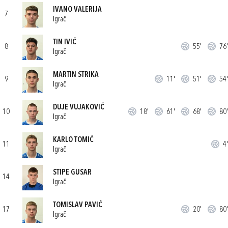
IVANO VALERIJA
7
Igrač
TIN IVIĆ
8
55'
76'
Igrač
MARTIN STRIKA
9
11'
51'
54'
Igrač
DUJE VUJAKOVIĆ
10
18'
61'
68'
80'
Igrač
KARLO TOMIĆ
11
4'
Igrač
STIPE GUSAR
14
Igrač
TOMISLAV PAVIĆ
17
20'
80'
Igrač