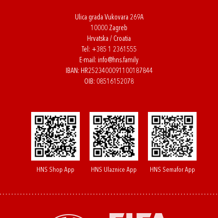
Ulica grada Vukovara 269A
10000 Zagreb
Hrvatska / Croatia
Tel:
+385 1 2361555
E-mail:
info@hns.family
IBAN: HR2523400091100187844
OIB: 08516152078
HNS Shop App
HNS Ulaznice App
HNS Semafor App