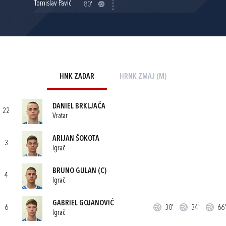
Tomislav Pavić
80'
HNK ZADAR
HRNK ZMAJ (M)
DANIEL BRKLJAČA
22
Vratar
ARIJAN ŠOKOTA
3
Igrač
BRUNO GULAN
(C)
4
Igrač
GABRIEL GOJANOVIĆ
6
30'
34'
66'
Igrač