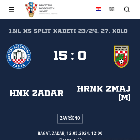
1.NL NS Split Kadeti 23/24, 27. kolo
15
:
0
HRNK Zmaj
HNK Zadar
(M)
ZAVRŠENO
BAGAT, ZADAR, 12.05.2024. 12:00