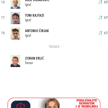
DUJE VUJAKOVIĆ
16
60'
Igrač
TONI KAJTAZI
17
63'
Igrač
ANTONIO ČIRJAK
18
63'
Igrač
TRENER
ZORAN ERLIĆ
Trener