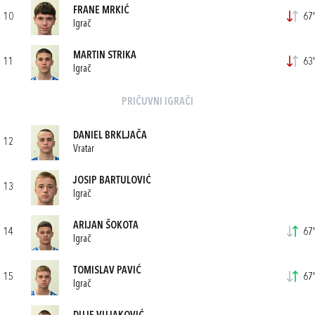
FRANE MRKIĆ
10
67'
Igrač
MARTIN STRIKA
11
63'
Igrač
PRIČUVNI IGRAČI
DANIEL BRKLJAČA
12
Vratar
JOSIP BARTULOVIĆ
13
Igrač
ARIJAN ŠOKOTA
14
67'
Igrač
TOMISLAV PAVIĆ
15
67'
Igrač