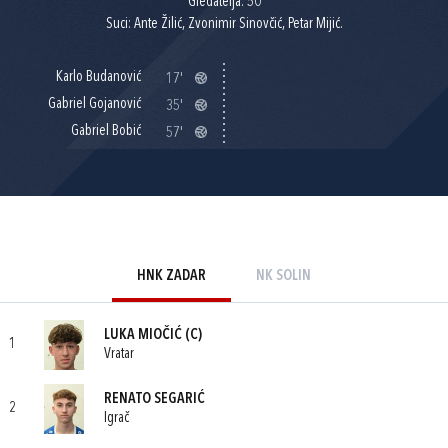
Gledatelja: 50
Suci: Ante Žilić, Zvonimir Sinovčić, Petar Mijić.
Karlo Budanović
17'
Gabriel Gojanović
35'
Gabriel Bobić
57'
HNK ZADAR
NK SOLIN
LUKA MIOČIĆ
(C)
1
Vratar
RENATO SEGARIĆ
2
Igrač