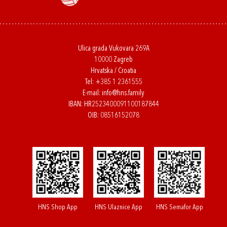
Ulica grada Vukovara 269A
10000 Zagreb
Hrvatska / Croatia
Tel:
+385 1 2361555
E-mail:
info@hns.family
IBAN: HR2523400091100187844
OIB: 08516152078
HNS Shop App
HNS Ulaznice App
HNS Semafor App