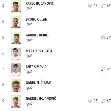
KARLO BUDANOVIĆ
3
17'
67'
Igrač
BRUNO GULAN
4
Igrač
GABRIEL BOBIĆ
5
57'
Igrač
MARKO BRKLJAČA
6
Igrač
ANTE ŠIMOVIĆ
7
60'
Igrač
GABRIJEL ČIRJAK
8
Igrač
GABRIEL GOJANOVIĆ
9
35'
63'
Igrač