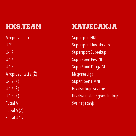
HNS.team
Natjecanja
A reprezentacija
Supersport HNL
U-21
Supersport Hrvatski kup
U-19
Supersport Superkup
U-17
SuperSport Prva NL
U-15
SuperSport Druga NL
A reprezentacija (Ž)
Magenta Liga
U-19 (Ž)
SuperSport HMNL
U-17 (Ž)
Hrvatski kup za žene
U-15 (Ž)
Hrvatski malonogometni kup
Futsal A
Sva natjecanja
Futsal A (Ž)
Futsal U-19