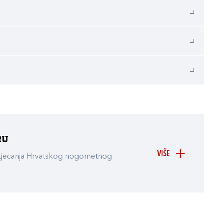
ru
VIŠE
atjecanja Hrvatskog nogometnog