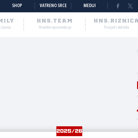
SHOP
VATRENO SRCE
MEDIJI
MILY
HNS.TEAM
HNS.RIZNIC
a Saveza
Hrvatske reprezentacije
Povijest i statistika
2025/26