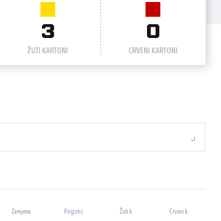
3
0
ŽUTI KARTONI
CRVENI KARTONI
Zamjena
Pogotci
Žuti k.
Crveni k.