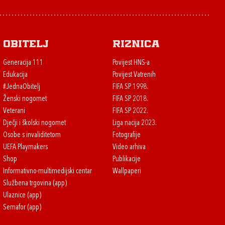
Obitelj
Riznica
Generacija 111
Povijest HNS-a
Edukacija
Povijest Vatrenih
#JednaObitelj
FIFA SP 1998.
Ženski nogomet
FIFA SP 2018.
Veterani
FIFA SP 2022.
Dječji i školski nogomet
Liga nacija 2023.
Osobe s invaliditetom
Fotografije
UEFA Playmakers
Video arhiva
Shop
Publikacije
Informativno-multimedijski centar
Wallpaperi
Službena trgovina (app)
Ulaznice (app)
Semafor (app)