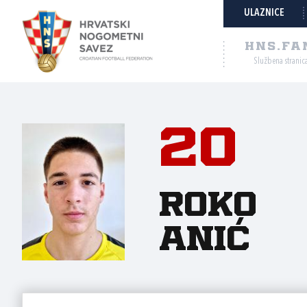
ULAZNICE
HNS.FA
Službena stranic
20
Roko
Anić