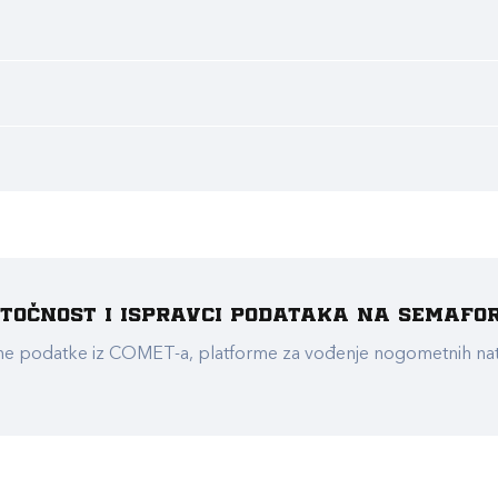
e točnost i ispravci podataka na Semafo
ualne podatke iz COMET-a, platforme za vođenje nogometnih n