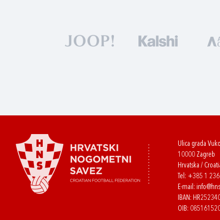
Ulica grada Vuk
10000 Zagreb
Hrvatska / Croati
Tel:
+385 1 23
E-mail:
info@hns
IBAN: HR2523
OIB: 08516152