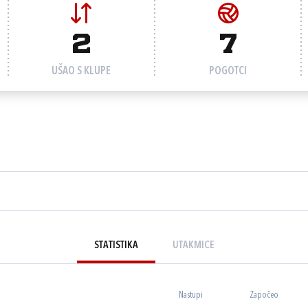
2
7
UŠAO S KLUPE
POGOTCI
STATISTIKA
UTAKMICE
Nastupi
Započeo