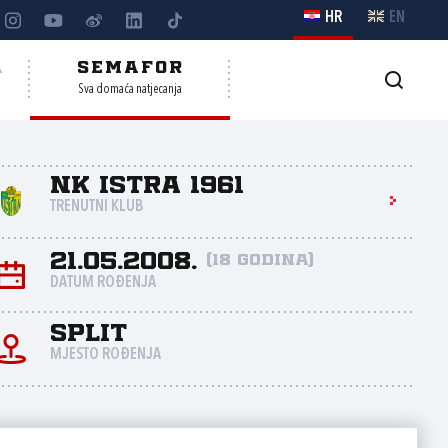
HR
EN
A
SEMAFOR
Sva domaća natjecanja
NK Istra 1961
TRENUTNI KLUB
21.05.2008.
(18 godina)
DATUM ROĐENJA
Split
MJESTO ROĐENJA