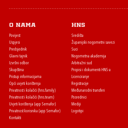
O nama
HNS
Povijest
Središta
Uspjesi
Županijski nogometni savezi
Predsjednik
Suci
Glavni tajnik
Nogometna akademija
Izvršni odbor
Arbitražni sud
Skupština
Propisi i dokumenti HNS-a
Pristup informacijama
Licenciranje
Opći uvjeti korištenja
Registracije
Privatnost i kolačići (hns.family)
Međunarodni transferi
Privatnost i kolačići (hns.team)
Posrednici
Uvjeti korištenja (app Semafor)
Mediji
Privatnost korisnika (app Semafor)
Logotipi
Kontakti