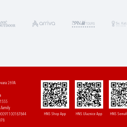
ovara 269A
a
61555
.family
HNS Shop App
HNS Ulaznice App
HNS Semaf
400091100187844
078