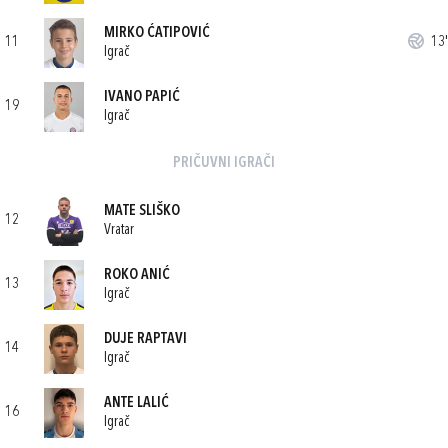
MIRKO ĆATIPOVIĆ
11
13'
Igrač
IVANO PAPIĆ
19
Igrač
PRIČUVNI IGRAČI
MATE SLIŠKO
12
Vratar
ROKO ANIĆ
13
Igrač
DUJE RAPTAVI
14
Igrač
ANTE LALIĆ
16
Igrač