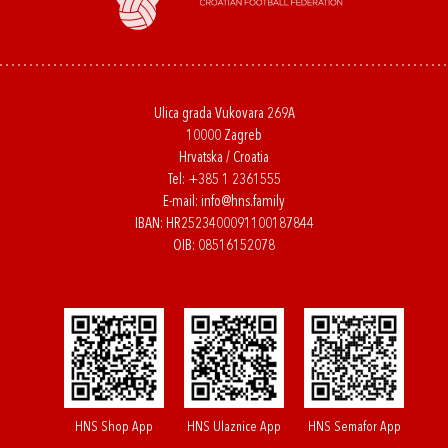
Ulica grada Vukovara 269A
10000 Zagreb
Hrvatska / Croatia
Tel:
+385 1 2361555
E-mail:
info@hns.family
IBAN: HR2523400091100187844
OIB: 08516152078
HNS Shop App
HNS Ulaznice App
HNS Semafor App