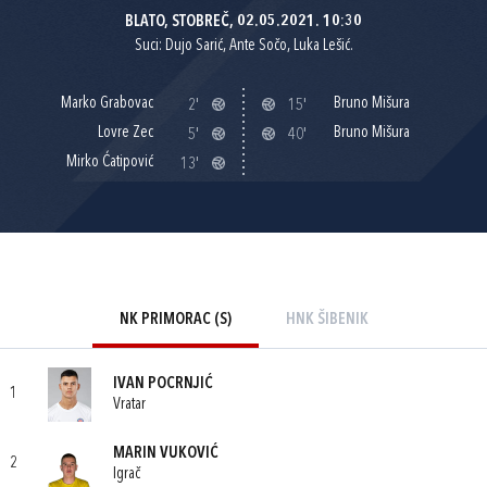
BLATO, STOBREČ, 02.05.2021. 10:30
Suci: Dujo Sarić, Ante Sočo, Luka Lešić.
Marko Grabovac
Bruno Mišura
2'
15'
Lovre Zec
Bruno Mišura
5'
40'
Mirko Ćatipović
13'
NK PRIMORAC (S)
HNK ŠIBENIK
IVAN POCRNJIĆ
1
Vratar
MARIN VUKOVIĆ
2
Igrač