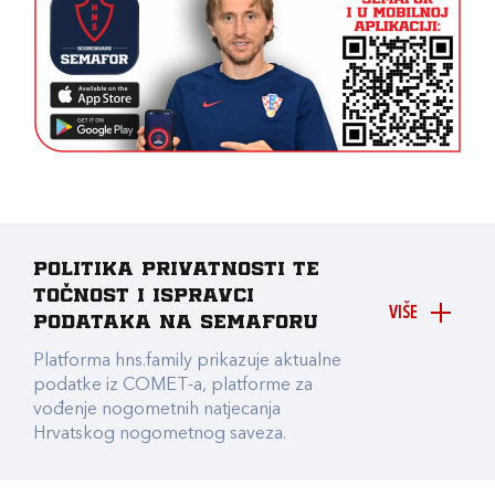
Politika privatnosti te
točnost i ispravci
VIŠE
podataka na Semaforu
Platforma hns.family prikazuje aktualne
podatke iz COMET-a, platforme za
vođenje nogometnih natjecanja
Hrvatskog nogometnog saveza.