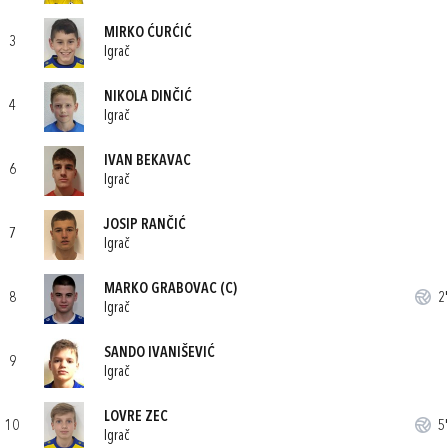
MIRKO ĆURĆIĆ
3
Igrač
NIKOLA DINČIĆ
4
Igrač
IVAN BEKAVAC
6
Igrač
JOSIP RANČIĆ
7
Igrač
MARKO GRABOVAC
(C)
8
2'
Igrač
SANDO IVANIŠEVIĆ
9
Igrač
LOVRE ZEC
10
5'
Igrač